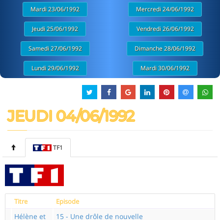
Mardi 23/06/1992
Mercredi 24/06/1992
Jeudi 25/06/1992
Vendredi 26/06/1992
Samedi 27/06/1992
Dimanche 28/06/1992
Lundi 29/06/1992
Mardi 30/06/1992
JEUDI 04/06/1992
TF1
Titre
Episode
Hélène et
15 - Une drôle de nouvelle