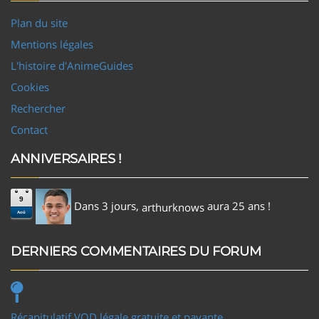
Plan du site
Mentions légales
L'histoire d'AnimeGuides
Cookies
Rechercher
Contact
ANNIVERSAIRES !
9
Dans 3 jours,
aura 25 ans !
arthurknows
Aoû
DERNIERS COMMENTAIRES DU FORUM
Récapitulatif VOD légale gratuite et payante