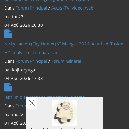
Dans
Forum Principal
/
Actus (TV, vidéo, web)
par
inu22
04 Aoû 2026 20:30
Nicky Larson (City Hunter) Vf Mangas 2026 pour la diffusion
HD analyse et comparaison
Dans
Forum Principal
/
Forum Général
par
kojiroryuga
04 Aoû 2026 17:33
les film d'animations Japonais au cinéma
Dans
Forum Principal
/
Actus (TV, vidéo, web)
par
inu22
01 Aoû 2026 20:56