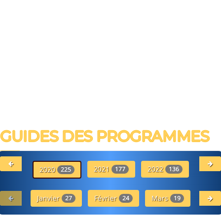
GUIDES DES PROGRAMMES
2021
2022
20
2020
177
136
225
Janvier
Février
Mars
27
24
19
Avr