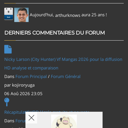
9
Aujourd'hui,
aura 25 ans !
arthurknows
Aoû
DERNIERS COMMENTAIRES DU FORUM
Nicky Larson (City Hunter) Vf Mangas 2026 pour la diffusion
HD analyse et comparaison
Dans
Forum Principal
/
Forum Général
par
kojiroryuga
06 Aoû 2026 23:05
Récapitulatif VOD légale gratuite et payante
Dans
Forum Principal
/
Actus (TV, vidéo, web)