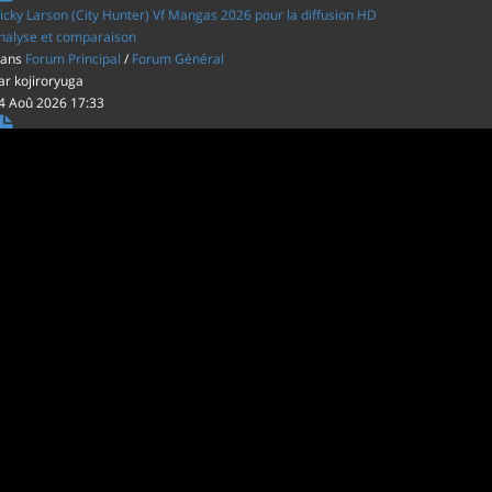
icky Larson (City Hunter) Vf Mangas 2026 pour la diffusion HD
nalyse et comparaison
ans
Forum Principal
/
Forum Général
ar
kojiroryuga
4 Aoû 2026 17:33
es film d'animations Japonais au cinéma
ans
Forum Principal
/
Actus (TV, vidéo, web)
ar
inu22
1 Aoû 2026 20:56