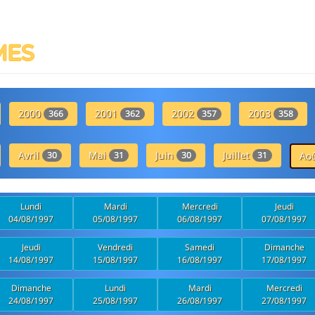
MES
2000
2001
2002
2003
366
362
357
358
Avril
Mai
Juin
Juillet
30
31
30
31
Ao
Lundi
Mardi
Mercredi
Jeudi
04/08/1997
05/08/1997
06/08/1997
07/08/1997
Jeudi
Vendredi
Samedi
Dimanche
14/08/1997
15/08/1997
16/08/1997
17/08/1997
Dimanche
Lundi
Mardi
Mercredi
24/08/1997
25/08/1997
26/08/1997
27/08/1997