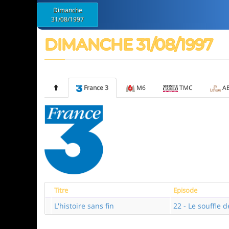
Dimanche
31/08/1997
DIMANCHE 31/08/1997
France 3
M6
TMC
AB
Titre
Episode
L'histoire sans fin
22 - Le souffle 