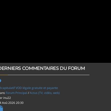
DERNIERS COMMENTAIRES DU FORUM
écapitulatif VOD légale gratuite et payante
ans
Forum Principal
/
Actus (TV, vidéo, web)
ar
inu22
4 Aoû 2026 20:30