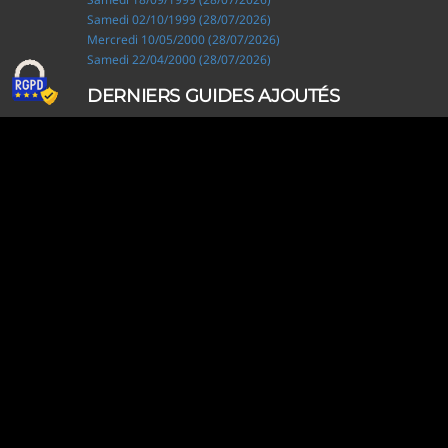
Samedi 02/10/1999 (28/07/2026)
Mercredi 10/05/2000 (28/07/2026)
Samedi 22/04/2000 (28/07/2026)
DERNIERS GUIDES AJOUTÉS
Ripley, les aventuriers de l'étrange (28/07/2026)
Solo Camping for Two (19/07/2026)
Slow Loop (28/06/2026)
Tofffsy (21/06/2026)
Jackson Five (12/06/2026)
Lodoss, la légende du chevalier héroïque (08/06/2026)
Demon King Daimao (25/05/2026)
Mechanical Marie (24/04/2026)
Coppelion (02/04/2026)
Fukumenkei Noise (20/03/2026)
DERNIERS GUIDES MODIFIÉS
Ripley, les aventuriers de l'étrange (28/07/2026)
Solo Camping for Two (19/07/2026)