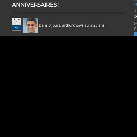
ANNIVERSAIRES !
N
a
D
p
9
Dans 3 jours,
aura 25 ans !
arthurknows
0
Aoû
l
D
p
0