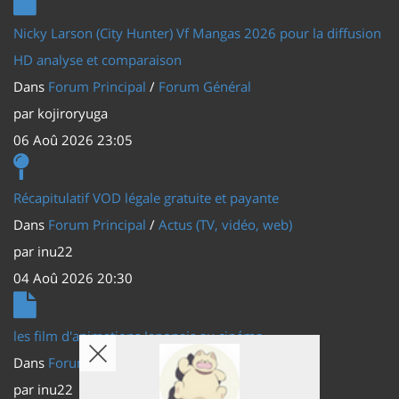
Nicky Larson (City Hunter) Vf Mangas 2026 pour la diffusion
HD analyse et comparaison
Dans
Forum Principal
/
Forum Général
par
kojiroryuga
06 Aoû 2026 23:05
Récapitulatif VOD légale gratuite et payante
Dans
Forum Principal
/
Actus (TV, vidéo, web)
par
inu22
04 Aoû 2026 20:30
les film d'animations Japonais au cinéma
Dans
Forum Principal
/
Actus (TV, vidéo, web)
par
inu22