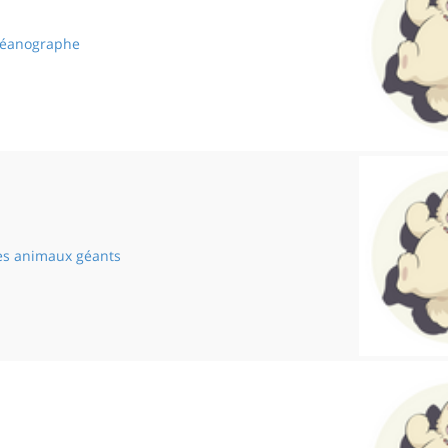
océanographe
La belle océanographe
des animaux géants
La planète des animaux géants