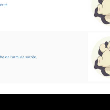
vérité
La terrible vérité
che de l'armure sacrée
À la recherche de l'armure sacrée