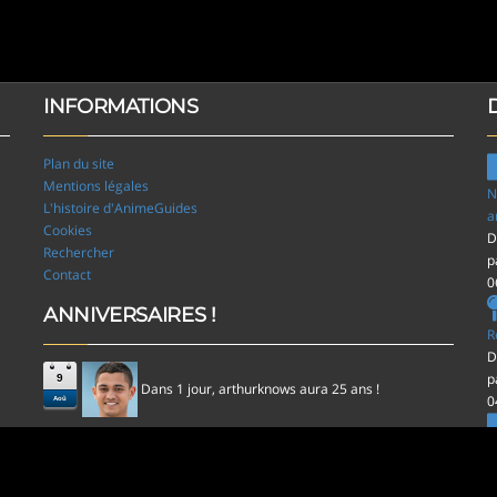
INFORMATIONS
Plan du site
Mentions légales
N
L'histoire d'AnimeGuides
a
Cookies
D
Rechercher
p
Contact
0
ANNIVERSAIRES !
R
D
p
9
Dans 1 jour,
aura 25 ans !
arthurknows
0
Aoû
l
D