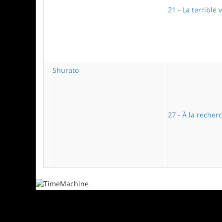
21 - La terrible 
Shurato
27 - À la recher