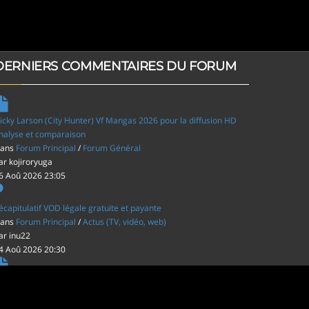
DERNIERS COMMENTAIRES DU FORUM
icky Larson (City Hunter) Vf Mangas 2026 pour la diffusion HD
nalyse et comparaison
ans
Forum Principal
/
Forum Général
ar
kojiroryuga
6 Aoû 2026 23:05
écapitulatif VOD légale gratuite et payante
ans
Forum Principal
/
Actus (TV, vidéo, web)
ar
inu22
4 Aoû 2026 20:30
es film d'animations Japonais au cinéma
ans
Forum Principal
/
Actus (TV, vidéo, web)