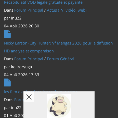
Récapitulatif VOD légale gratuite et payante
Dans
Forum Principal
/
Actus (TV, vidéo, web)
par
inu22
04 Aoû 2026 20:30
Nicky Larson (City Hunter) Vf Mangas 2026 pour la diffusion
HD analyse et comparaison
Dans
Forum Principal
/
Forum Général
par
kojiroryuga
04 Aoû 2026 17:33
les film d'animations Japonais au cinéma
Dans
Forum Principal
/
Actus (TV, vidéo, web)
par
inu22
01 Aoû 2026 20:56