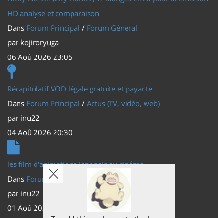
HD analyse et comparaison
Dans
Forum Principal
/
Forum Général
par
kojiroryuga
06 Aoû 2026 23:05
Récapitulatif VOD légale gratuite et payante
Dans
Forum Principal
/
Actus (TV, vidéo, web)
par
inu22
04 Aoû 2026 20:30
les film d'animations Japonais au cinéma
Dans
Forum Principal
/
Actus (TV, vidéo, web)
par
inu22
01 Aoû 2026 20:56