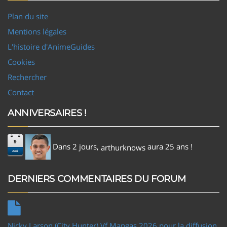
Plan du site
Mentions légales
L'histoire d'AnimeGuides
Cookies
Rechercher
Contact
ANNIVERSAIRES !
9
Dans 2 jours,
aura 25 ans !
arthurknows
Aoû
DERNIERS COMMENTAIRES DU FORUM
Nicky Larson (City Hunter) Vf Mangas 2026 pour la diffusion