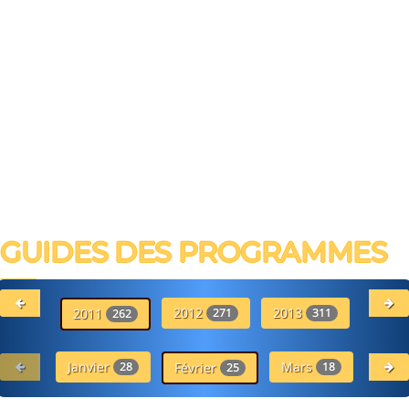
GUIDES DES PROGRAMMES
2012
2013
20
2011
271
311
262
Janvier
Mars
Avr
28
Février
18
25