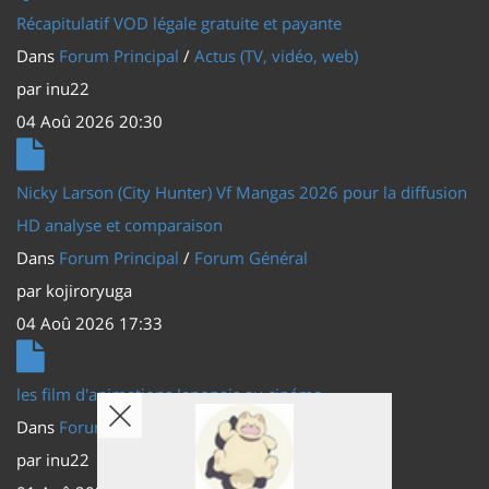
Récapitulatif VOD légale gratuite et payante
Dans
Forum Principal
/
Actus (TV, vidéo, web)
par
inu22
04 Aoû 2026 20:30
Nicky Larson (City Hunter) Vf Mangas 2026 pour la diffusion
HD analyse et comparaison
Dans
Forum Principal
/
Forum Général
par
kojiroryuga
04 Aoû 2026 17:33
les film d'animations Japonais au cinéma
Dans
Forum Principal
/
Actus (TV, vidéo, web)
par
inu22