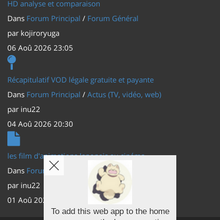
HD analyse et comparaison
Dans
Forum Principal
/
Forum Général
par
kojiroryuga
06 Aoû 2026 23:05
Récapitulatif VOD légale gratuite et payante
Dans
Forum Principal
/
Actus (TV, vidéo, web)
par
inu22
04 Aoû 2026 20:30
les film d'animations Japonais au cinéma
Dans
Forum Principal
/
Actus (TV, vidéo, web)
par
inu22
01 Aoû 2026 20:56
To add this web app to the home