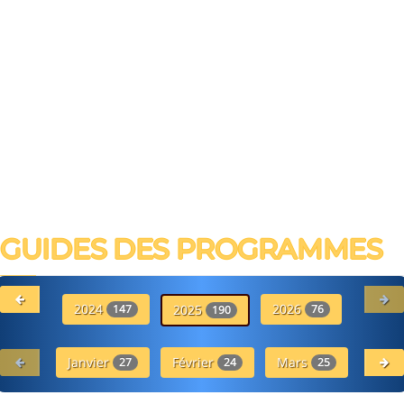
GUIDES DES PROGRAMMES
2024
2026
19
147
2025
76
190
Janvier
Février
Mars
Avr
27
24
25