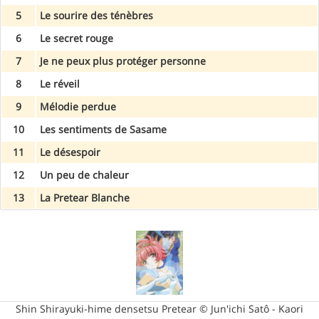
5
Le sourire des ténèbres
6
Le secret rouge
7
Je ne peux plus protéger personne
8
Le réveil
9
Mélodie perdue
10
Les sentiments de Sasame
11
Le désespoir
12
Un peu de chaleur
13
La Pretear Blanche
Shin Shirayuki-hime densetsu Pretear © Jun'ichi Satô - Kaori