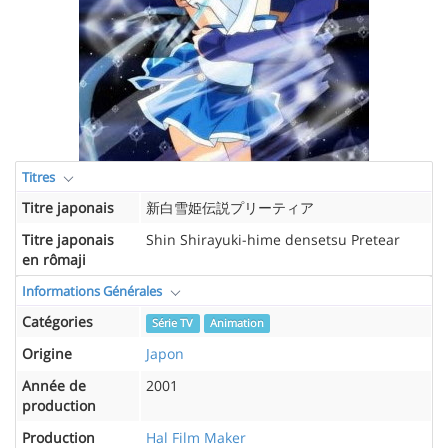
Titres
Titre japonais
新白雪姫伝説プリーティア
Titre japonais
Shin Shirayuki-hime densetsu Pretear
en rômaji
Informations Générales
Catégories
Série TV
Animation
Origine
Japon
Année de
2001
production
Production
Hal Film Maker