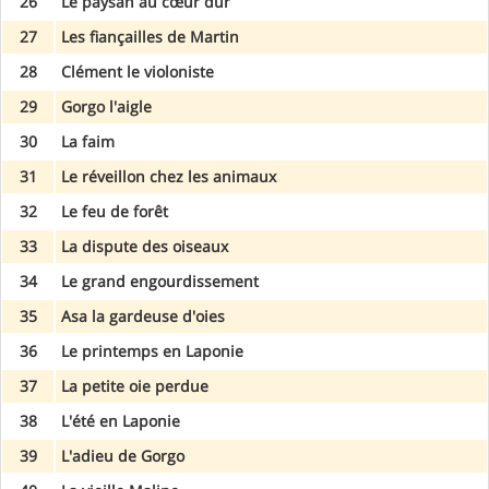
26
Le paysan au cœur dur
27
Les fiançailles de Martin
28
Clément le violoniste
29
Gorgo l'aigle
30
La faim
31
Le réveillon chez les animaux
32
Le feu de forêt
33
La dispute des oiseaux
34
Le grand engourdissement
35
Asa la gardeuse d'oies
36
Le printemps en Laponie
37
La petite oie perdue
38
L'été en Laponie
39
L'adieu de Gorgo