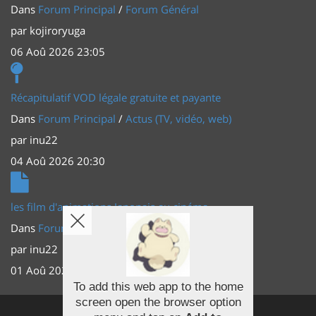
Dans
Forum Principal
/
Forum Général
par
kojiroryuga
06 Aoû 2026 23:05
Récapitulatif VOD légale gratuite et payante
Dans
Forum Principal
/
Actus (TV, vidéo, web)
par
inu22
04 Aoû 2026 20:30
les film d'animations Japonais au cinéma
Dans
Forum Principal
/
Actus (TV, vidéo, web)
par
inu22
01 Aoû 2026 20:56
To add this web app to the home
screen open the browser option
Facebook