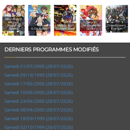
enobashi
agical
Sakura
hopping
Mobile Suit
chasseuse de
Transformers
Le s
Street
G-On Riders
Gundam Seed
cartes
Energon
sab
DERNIERS PROGRAMMES MODIFIÉS
Samedi 01/07/2000 (28/07/2026)
Samedi 09/10/1999 (28/07/2026)
Samedi 17/06/2000 (28/07/2026)
Samedi 10/06/2000 (28/07/2026)
Samedi 24/06/2000 (28/07/2026)
Samedi 08/04/2000 (28/07/2026)
Samedi 18/09/1999 (28/07/2026)
Samedi 02/10/1999 (28/07/2026)