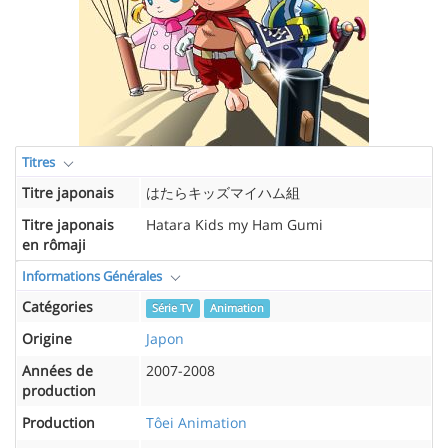
Titres
Titre japonais
はたらキッズマイハム組
Titre japonais
Hatara Kids my Ham Gumi
en rômaji
Informations Générales
Catégories
Série TV
Animation
Origine
Japon
Années de
2007-2008
production
Production
Tôei Animation