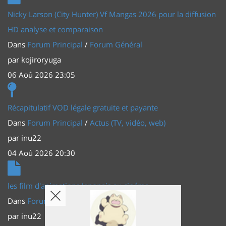
Nicky Larson (City Hunter) Vf Mangas 2026 pour la diffusion
HD analyse et comparaison
Dans
Forum Principal
/
Forum Général
par
kojiroryuga
06 Aoû 2026 23:05
Récapitulatif VOD légale gratuite et payante
Dans
Forum Principal
/
Actus (TV, vidéo, web)
par
inu22
04 Aoû 2026 20:30
les film d'animations Japonais au cinéma
Dans
Forum Principal
/
Actus (TV, vidéo, web)
par
inu22