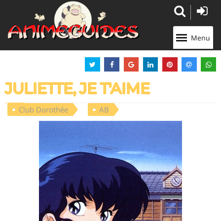
Panneau de gestion des cookies
Menu
JULIETTE, JE T'AIME
Club Dorothée
AB