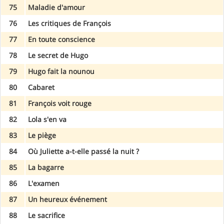
75
Maladie d'amour
76
Les critiques de François
77
En toute conscience
78
Le secret de Hugo
79
Hugo fait la nounou
80
Cabaret
81
François voit rouge
82
Lola s'en va
83
Le piège
84
Où Juliette a-t-elle passé la nuit ?
85
La bagarre
86
L'examen
87
Un heureux événement
88
Le sacrifice