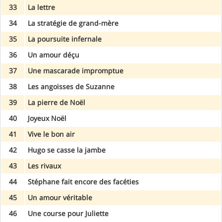
33
La lettre
34
La stratégie de grand-mère
35
La poursuite infernale
36
Un amour déçu
37
Une mascarade impromptue
38
Les angoisses de Suzanne
39
La pierre de Noël
40
Joyeux Noël
41
Vive le bon air
42
Hugo se casse la jambe
43
Les rivaux
44
Stéphane fait encore des facéties
45
Un amour véritable
46
Une course pour Juliette