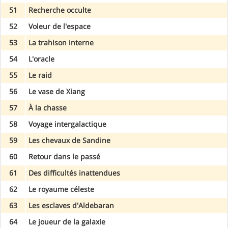
51
Recherche occulte
52
Voleur de l'espace
53
La trahison interne
54
L'oracle
55
Le raid
56
Le vase de Xiang
57
À la chasse
58
Voyage intergalactique
59
Les chevaux de Sandine
60
Retour dans le passé
61
Des difficultés inattendues
62
Le royaume céleste
63
Les esclaves d'Aldebaran
64
Le joueur de la galaxie