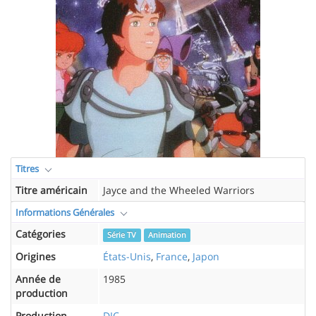
Titres
Titre américain
Jayce and the Wheeled Warriors
Informations Générales
Catégories
Série TV
Animation
Origines
États-Unis
,
France
,
Japon
Année de
1985
production
Production
DIC