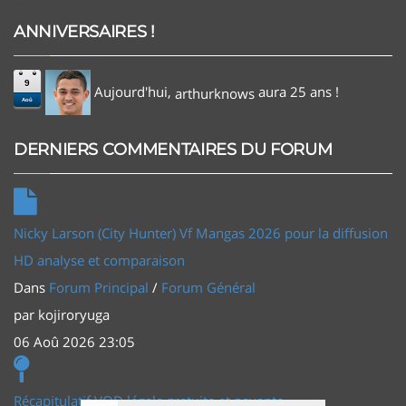
ANNIVERSAIRES !
9
Aujourd'hui,
aura 25 ans !
arthurknows
Aoû
DERNIERS COMMENTAIRES DU FORUM
Nicky Larson (City Hunter) Vf Mangas 2026 pour la diffusion
HD analyse et comparaison
Dans
Forum Principal
/
Forum Général
par
kojiroryuga
06 Aoû 2026 23:05
Récapitulatif VOD légale gratuite et payante