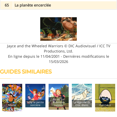
65
La planète encerclée
Jayce and the Wheeled Warriors © DIC Audiovisuel / ICC TV
Productions, Ltd.
En ligne depuis le 11/04/2001 - Dernières modifications le
15/03/2026
GUIDES SIMILAIRES
Flo et les
Sally la petite
Robinson
La légende de
Mielle
sorcière
suisses
Croc Blanc
Caliméro
Bo