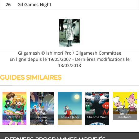
26
Gil Games Night
Gilgamesh © Ishimori Pro / Gilgamesh Committee
En ligne depuis le 19/05/2007 - Dernières modifications le
18/03/2018
GUIDES SIMILAIRES
La cuisine est
un jeu
Mirmo !
Arjuna
Tom et Jerry
Ghenma Wars
d'enfants