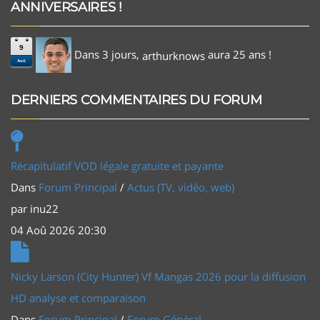
ANNIVERSAIRES !
9
Dans 3 jours,
aura 25 ans !
arthurknows
Aoû
DERNIERS COMMENTAIRES DU FORUM
Récapitulatif VOD légale gratuite et payante
Dans
Forum Principal
/
Actus (TV, vidéo, web)
par
inu22
04 Aoû 2026 20:30
Nicky Larson (City Hunter) Vf Mangas 2026 pour la diffusion
HD analyse et comparaison
Dans
Forum Principal
/
Forum Général