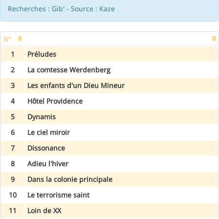
Recherches : Gib' - Source : Kaze
N°
1
Préludes
2
La comtesse Werdenberg
3
Les enfants d'un Dieu Mineur
4
Hôtel Providence
5
Dynamis
6
Le ciel miroir
7
Dissonance
8
Adieu l'hiver
9
Dans la colonie principale
10
Le terrorisme saint
11
Loin de XX