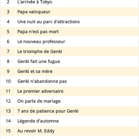
2
L'arrivée à Tokyo
3
Papa vainqueur
4
Une nuit au parc d'attractions
5
Papa n'est pas mort
6
Le nouveau professeur
7
Le triomphe de Genki
8
Genki fait une fugue
9
Genki et sa mère
10
Genki n'abandonne pas
11
Le premier adversaire
12
On parle de mariage
13
7 ans de patience pour Genki
14
Légende d'automne
15
Au revoir M. Eddy