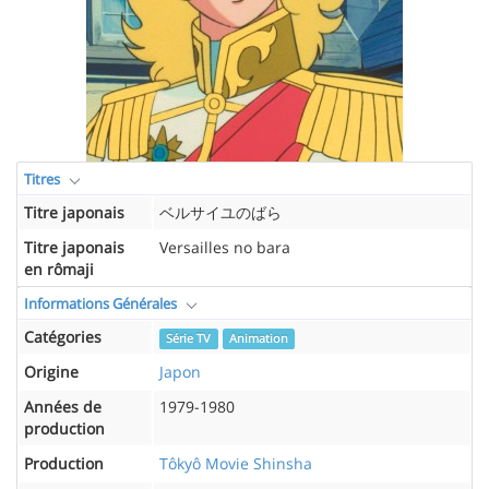
Titres
Titre japonais
ベルサイユのばら
Titre japonais
Versailles no bara
en rômaji
Informations Générales
Catégories
Série TV
Animation
Origine
Japon
Années de
1979-1980
production
Production
Tôkyô Movie Shinsha