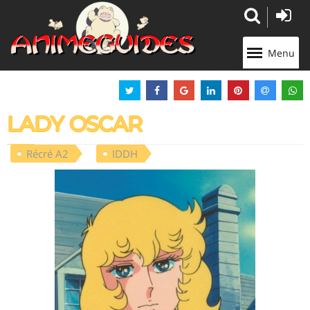
Panneau de gestion des cookies
Menu
LADY OSCAR
Récré A2
IDDH