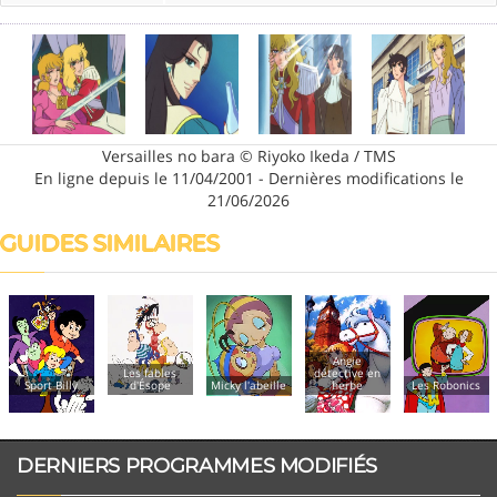
Versailles no bara © Riyoko Ikeda / TMS
En ligne depuis le 11/04/2001 - Dernières modifications le
21/06/2026
GUIDES SIMILAIRES
Angie
Les fables
détective en
Sport Billy
d'Ésope
Micky l'abeille
herbe
Les Robonics
DERNIERS PROGRAMMES MODIFIÉS