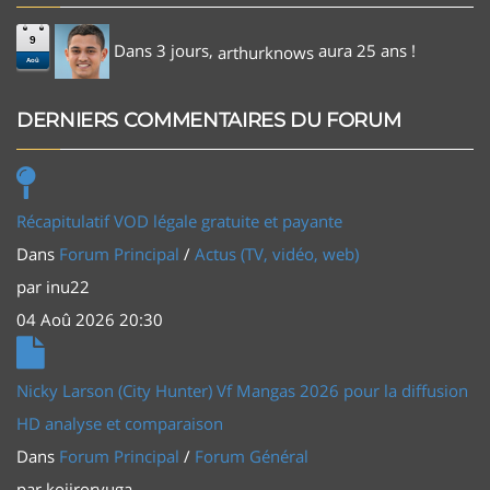
9
Dans 3 jours,
aura 25 ans !
arthurknows
Aoû
DERNIERS COMMENTAIRES DU FORUM
Récapitulatif VOD légale gratuite et payante
Dans
Forum Principal
/
Actus (TV, vidéo, web)
par
inu22
04 Aoû 2026 20:30
Nicky Larson (City Hunter) Vf Mangas 2026 pour la diffusion
HD analyse et comparaison
Dans
Forum Principal
/
Forum Général
par
kojiroryuga