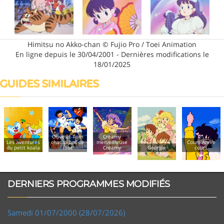
Himitsu no Akko-chan © Fujio Pro / Toei Animation
En ligne depuis le 30/04/2001 - Dernières modifications le
18/01/2025
GUIDES SIMILAIRES
Olive et Tom
Creamy
Les aventures
champions de
merveilleuse
Cours Annie
du petit koala
foot
Creamy
Georgie
cours
DERNIERS PROGRAMMES MODIFIÉS
Samedi 01/07/2000 (28/07/2026)