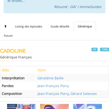
et drôles...
Résumé : Gib' / AnimeGuides
Listing des épisodes
Guide détaillé
Générique
Forum
VF
1990
CAROLINE
Générique Français
Rôle
Nom
Interprétation
Géraldine Baille
Paroles
Jean-François Porry
Composition
Jean-François Porry
,
Gérard Salesses