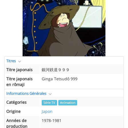
Titres
Titre japonais
銀河鉄道９９９
Titre japonais
Ginga Tetsudô 999
en rômaji
Informations Générales
Catégories
Série TV
Animation
Origine
Japon
Années de
1978-1981
production