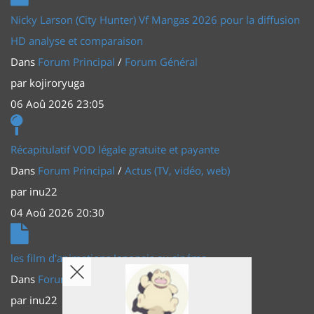
Nicky Larson (City Hunter) Vf Mangas 2026 pour la diffusion
HD analyse et comparaison
Dans
Forum Principal
/
Forum Général
par
kojiroryuga
06 Aoû 2026 23:05
Récapitulatif VOD légale gratuite et payante
Dans
Forum Principal
/
Actus (TV, vidéo, web)
par
inu22
04 Aoû 2026 20:30
les film d'animations Japonais au cinéma
Dans
Forum Principal
/
Actus (TV, vidéo, web)
par
inu22