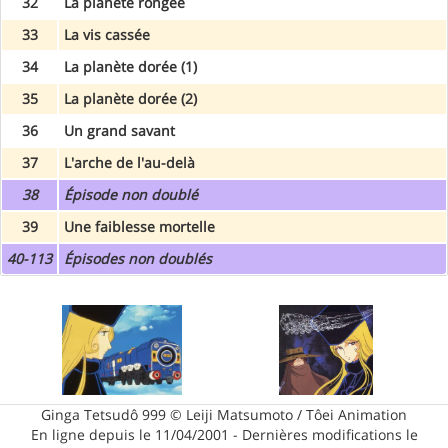
32
La planète rongée
33
La vis cassée
34
La planète dorée (1)
35
La planète dorée (2)
36
Un grand savant
37
L'arche de l'au-delà
38
Épisode non doublé
39
Une faiblesse mortelle
40-113
Épisodes non doublés
Ginga Tetsudô 999 © Leiji Matsumoto / Tôei Animation
En ligne depuis le 11/04/2001 - Dernières modifications le