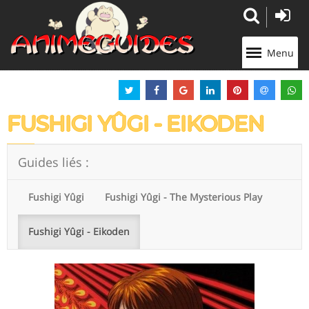
Panneau de gestion des cookies
Menu
FUSHIGI YÛGI - EIKODEN
Guides liés :
Fushigi Yûgi
Fushigi Yûgi - The Mysterious Play
Fushigi Yûgi - Eikoden