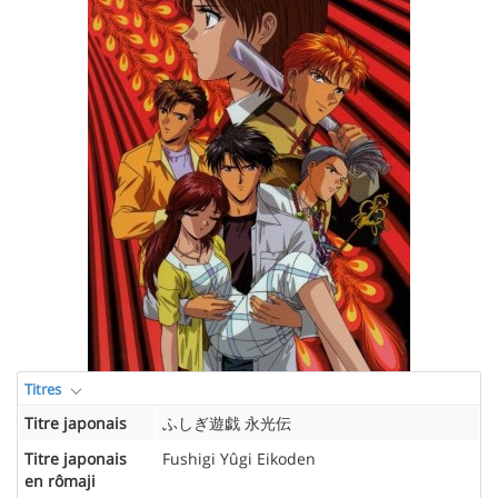
Titres
Titre japonais
ふしぎ遊戯 永光伝
Titre japonais
Fushigi Yûgi Eikoden
en rômaji