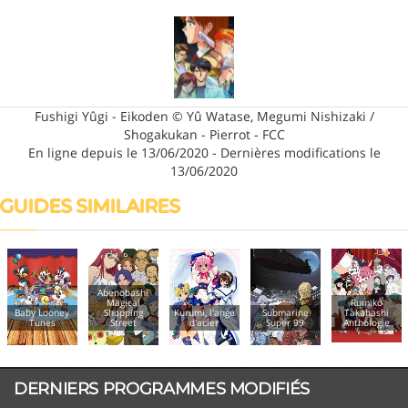
Fushigi Yûgi - Eikoden © Yû Watase, Megumi Nishizaki /
Shogakukan - Pierrot - FCC
En ligne depuis le 13/06/2020 - Dernières modifications le
13/06/2020
GUIDES SIMILAIRES
Abenobashi
Magical
Rumiko
Baby Looney
Shopping
Kurumi, l'ange
Submarine
Takahashi
Tunes
Street
d'acier
Super 99
Anthologie
DERNIERS PROGRAMMES MODIFIÉS