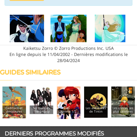
Kaiketsu Zorro © Zorro Productions Inc. USA
En ligne depuis le 11/04/2002 - Dernières modifications le
28/04/2024
GUIDES SIMILAIRES
Cadillacs et
Sol Bianca -
Les aventures
Les contes les
dinosaures
The Legacy
Ranma 1/2
de Tintin
plus célèbres
DERNIERS PROGRAMMES MODIFIÉS