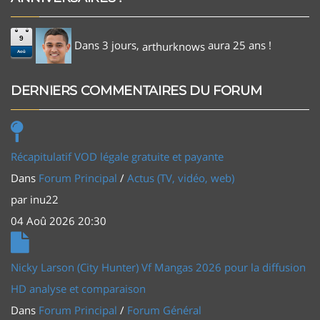
9
Dans 3 jours,
aura 25 ans !
arthurknows
Aoû
DERNIERS COMMENTAIRES DU FORUM
Récapitulatif VOD légale gratuite et payante
Dans
Forum Principal
/
Actus (TV, vidéo, web)
par
inu22
04 Aoû 2026 20:30
Nicky Larson (City Hunter) Vf Mangas 2026 pour la diffusion
HD analyse et comparaison
Dans
Forum Principal
/
Forum Général