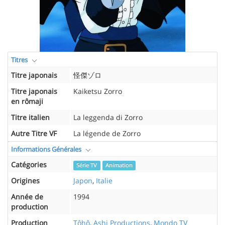
Titres
Titre japonais
怪傑ゾロ
Titre japonais
Kaiketsu Zorro
en rômaji
Titre italien
La leggenda di Zorro
Autre Titre VF
La légende de Zorro
Informations Générales
Catégories
Série TV
Animation
Origines
Japon
,
Italie
Année de
1994
production
Production
Tôhô
,
Ashi Productions
,
Mondo TV