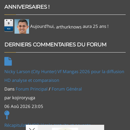
ANNIVERSAIRES !
9
Aujourd'hui,
aura 25 ans !
arthurknows
Aoû
DERNIERS COMMENTAIRES DU FORUM
Nicky Larson (City Hunter) Vf Mangas 2026 pour la diffusion
HD analyse et comparaison
Dans
Forum Principal
/
Forum Général
par
kojiroryuga
06 Aoû 2026 23:05
Récapitulatif VOD légale gratuite et payante