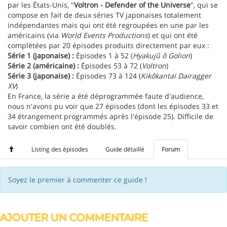
par les États-Unis, "
Voltron - Defender of the Universe
", qui se
compose en fait de deux séries TV japonaises totalement
indépendantes mais qui ont été regroupées en une par les
américains (via
World Events Productions
) et qui ont été
complétées par 20 épisodes produits directement par eux :
Série 1 (japonaise) :
Épisodes 1 à 52 (
Hyakujû ô Golion
)
Série 2 (américaine) :
Épisodes 53 à 72 (
Voltron
)
Série 3 (japonaise) :
Épisodes 73 à 124 (
Kikôkantai Dairagger
XV
)
En France, la série a été déprogrammée faute d'audience,
nous n'avons pu voir que 27 épisodes (dont les épisodes 33 et
34 étrangement programmés après l'épisode 25). Difficile de
savoir combien ont été doublés.
Listing des épisodes
Guide détaillé
Forum
Soyez le premier à commenter ce guide !
AJOUTER UN COMMENTAIRE