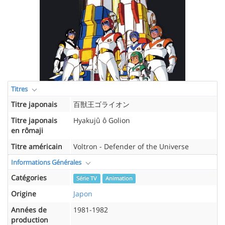
Titres
Titre japonais
百獣王ゴライオン
Titre japonais
Hyakujû ô Golion
en rômaji
Titre américain
Voltron - Defender of the Universe
Informations Générales
Catégories
Série TV
Animation
Origine
Japon
Années de
1981-1982
production