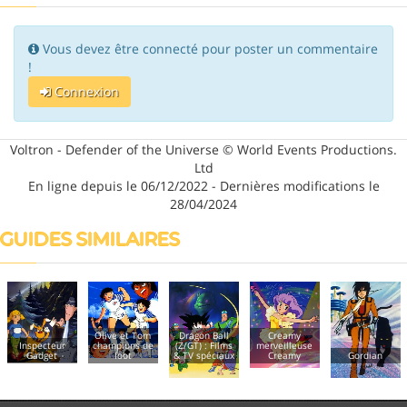
Vous devez être connecté pour poster un commentaire
!
Connexion
Voltron - Defender of the Universe © World Events Productions.
Ltd
En ligne depuis le 06/12/2022 - Dernières modifications le
28/04/2024
GUIDES SIMILAIRES
Olive et Tom
Dragon Ball
Creamy
Inspecteur
champions de
(Z/GT) : Films
merveilleuse
Gadget
foot
& TV spéciaux
Creamy
Gordian