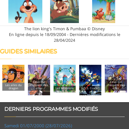
The lion king's Timon & Pumbaa © Disney
En ligne depuis le 18/09/2004 - Dernières modifications le
28/04/2024
GUIDES SIMILAIRES
Ceux qui
Ceux qui
Les ailes du
chassent des
chassent des
dragon
elfes
Les Moomins
S.O.S. Croco !
elfes
DERNIERS PROGRAMMES MODIFIÉS
Samedi 01/07/2000 (28/07/2026)