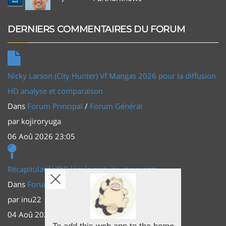
Aoû
DERNIERS COMMENTAIRES DU FORUM
Nicky Larson (City Hunter) Vf Mangas 2026 pour la diffusion
HD analyse et comparaison
Dans
Forum Principal
/
Forum Général
par
kojiroryuga
06 Aoû 2026 23:05
Récapitulatif VOD légale gratuite et payante
Dans
Forum Principal
/
Actus (TV, vidéo, web)
par
inu22
04 Aoû 2026 20:30