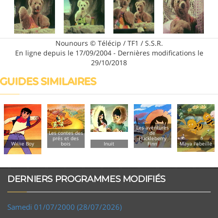
Nounours © Télécip / TF1 / S.S.R.
En ligne depuis le 17/09/2004 - Dernières modifications le
29/10/2018
GUIDES SIMILAIRES
Les aventures
Les contes des
de
prés et des
Huckleberry
Willie Boy
bois
Inuit
Finn
Maya l'abeille
DERNIERS PROGRAMMES MODIFIÉS
Samedi 01/07/2000 (28/07/2026)