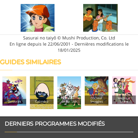
Sasurai no taiyô © Mushi Production, Co. Ltd
En ligne depuis le 22/06/2001 - Dernières modifications le
18/01/2025
GUIDES SIMILAIRES
Docteur
Magique
Goldorak
Caliméro
Le Roi Léo
Snuggles
Tickle
DERNIERS PROGRAMMES MODIFIÉS