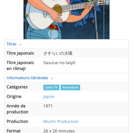
Titres
Titre japonais
さすらいの太陽
Titre japonais
Sasurai no taiyô
en rômaji
Informations Générales
Catégories
Série TV
Animation
Origine
Japon
Année de
1971
production
Production
Mushi Production
Format
26 x 26 minutes