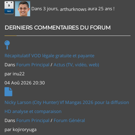
9
Dans 3 jours,
aura 25 ans !
arthurknows
Aoû
DERNIERS COMMENTAIRES DU FORUM
Récapitulatif VOD légale gratuite et payante
Dans
Forum Principal
/
Actus (TV, vidéo, web)
par
inu22
04 Aoû 2026 20:30
Nicky Larson (City Hunter) Vf Mangas 2026 pour la diffusion
HD analyse et comparaison
Dans
Forum Principal
/
Forum Général
par
kojiroryuga