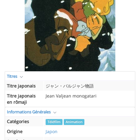
Titres
Titre japonais
ジャン・バルジャン物語
Titre japonais
Jean Valjean monogatari
en rômaji
Informations Générales
Catégories
Téléfilm
Animation
Origine
Japon