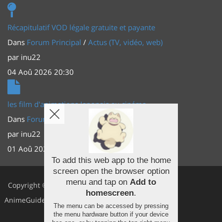
Récapitulatif VOD légale gratuite et payante
Dans
Forum Principal
/
Actus (TV, vidéo, web)
par
inu22
04 Aoû 2026 20:30
les film d'animations Japonais au cinéma
Dans
Forum Principal
/
Actus (TV, vidéo, web)
par
inu22
01 Aoû 2026 20:56
To add this web app to the home
screen open the browser option
Facebook
menu and tap on
Add to
Copyright ©
homescreen
.
Youtube
AnimeGuides
The menu can be accessed by pressing
Twitter
the menu hardware button if your device