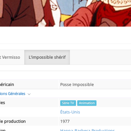
t Vermisso
L'impossible shérif
méricain
Posse Impossible
ions Générales
ies
Série TV
Animation
États-Unis
e production
1977
ion
Hanna-Barbera Productions