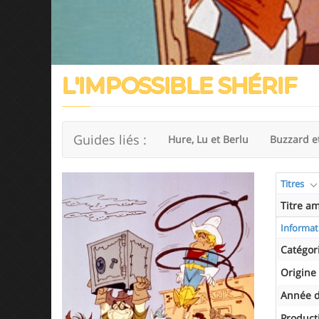
L'IMPOSSIBLE SHÉRIF
Guides liés :
Hure, Lu et Berlu
Buzzard e
Titres
Titre a
Informat
Catégor
Origine
Année d
Product