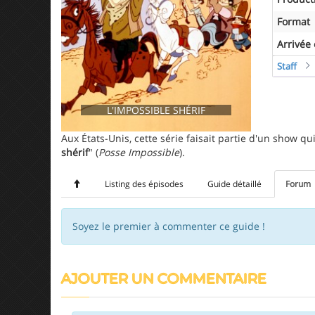
Format
Arrivée
Staff
L'IMPOSSIBLE SHÉRIF
Aux États-Unis, cette série faisait partie d'un show qu
shérif
" (
Posse Impossible
).
Listing des épisodes
Guide détaillé
Forum
Soyez le premier à commenter ce guide !
AJOUTER UN COMMENTAIRE