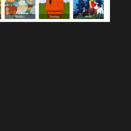
Angie détective en
Snoopy
Heidi
herbe
Balour et Ba