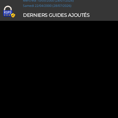
Mercredi 10/05/2000 (28/07/2026)
Samedi 22/04/2000 (28/07/2026)
DERNIERS GUIDES AJOUTÉS
Ripley, les aventuriers de l'étrange (28/07/2026)
Solo Camping for Two (19/07/2026)
Slow Loop (28/06/2026)
Tofffsy (21/06/2026)
Jackson Five (12/06/2026)
Lodoss, la légende du chevalier héroïque (08/06/2026)
Demon King Daimao (25/05/2026)
Mechanical Marie (24/04/2026)
Coppelion (02/04/2026)
Fukumenkei Noise (20/03/2026)
DERNIERS GUIDES MODIFIÉS
Ripley, les aventuriers de l'étrange (28/07/2026)
Solo Camping for Two (19/07/2026)
Très cher frère (18/07/2026)
Princesse Sarah (18/07/2026)