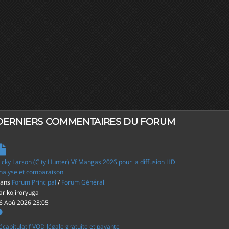
DERNIERS COMMENTAIRES DU FORUM
icky Larson (City Hunter) Vf Mangas 2026 pour la diffusion HD
nalyse et comparaison
ans
Forum Principal
/
Forum Général
ar
kojiroryuga
6 Aoû 2026 23:05
écapitulatif VOD légale gratuite et payante