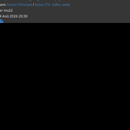
ans
Forum Principal
/
Actus (TV, vidéo, web)
ar
inu22
4 Aoû 2026 20:30
es film d'animations Japonais au cinéma
ans
Forum Principal
/
Actus (TV, vidéo, web)
ar
inu22
1 Aoû 2026 20:56