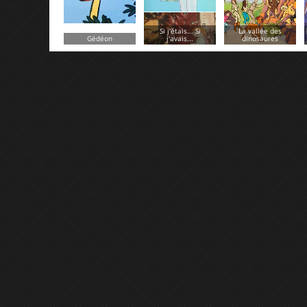
Si j'étais... Si
La vallée des
La patrouille des
j'avais...
dinosaures
Aigles