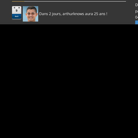
D
p
9
Dans 2 jours,
aura 25 ans !
arthurknows
0
Aoû
l
D
p
0