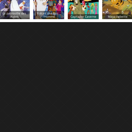
Il était une fois...
l'Homme
Capitaine Caverne
Maya l'abeille
Makko