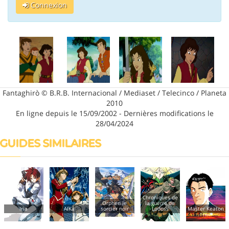
Connexion
Fantaghirò © B.R.B. Internacional / Mediaset / Telecinco / Planeta
2010
En ligne depuis le 15/09/2002 - Dernières modifications le
28/04/2024
GUIDES SIMILAIRES
Chroniques de
Orphen le
la guerre de
Iria
AIKa
sorcier noir
Lodoss
Master Keaton