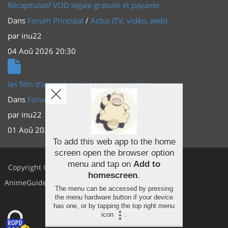
Récapitulatif VOD légale gratuite et payante
Dans
Forum Principal
/
Actus (TV, vidéo, web)
par
inu22
04 Aoû 2026 20:30
les film d'animations Japonais au cinéma
Dans
Forum Principal
/
Actus (TV, vidéo, web)
par
inu22
01 Aoû 2026 20:56
To add this web app to the home
screen open the browser option
Facebook
menu and tap on
Add to
Copyright ©
homescreen
.
Youtube
AnimeGuides
The menu can be accessed by pressing
Twitter
the menu hardware button if your device
has one, or by tapping the top right menu
icon
.
Instagram