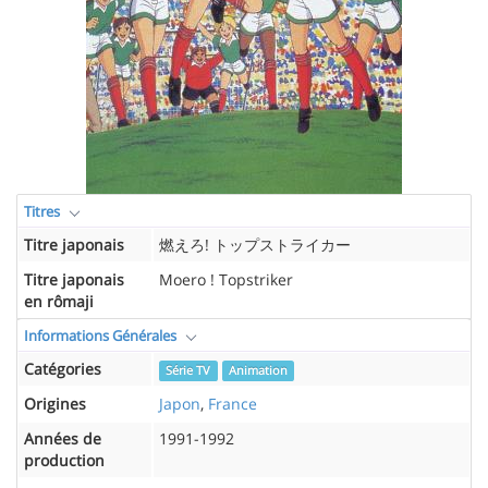
Titres
Titre japonais
燃えろ! トップストライカー
Titre japonais
Moero ! Topstriker
en rômaji
Informations Générales
Catégories
Série TV
Animation
Origines
Japon
,
France
Années de
1991-1992
production