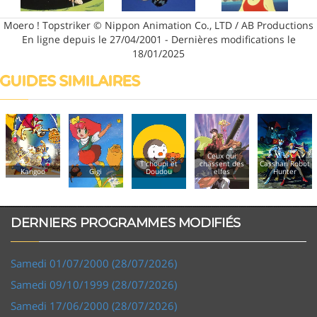
Moero ! Topstriker © Nippon Animation Co., LTD / AB Productions
En ligne depuis le 27/04/2001 - Dernières modifications le
18/01/2025
GUIDES SIMILAIRES
Ceux qui
T'choupi et
chassent des
Casshan Robot
Kangoo
Gigi
Doudou
elfes
Hunter
DERNIERS PROGRAMMES MODIFIÉS
Samedi 01/07/2000 (28/07/2026)
Samedi 09/10/1999 (28/07/2026)
Samedi 17/06/2000 (28/07/2026)