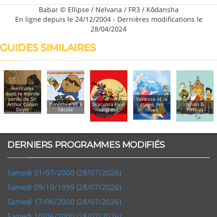
Babar © Ellipse / Nelvana / FR3 / Kôdansha
En ligne depuis le 24/12/2004 - Dernières modifications le
28/04/2024
GUIDES SIMILAIRES
Aventures
dans le monde
perdu de Sir
Vanessa et la
Arthur Conan
Timothée va à
Draculito mon
magie des
Johan &
Doyle
l'école
saigneur
rêves
Pirlouit
DERNIERS PROGRAMMES MODIFIÉS
Samedi 01/07/2000 (28/07/2026)
Samedi 09/10/1999 (28/07/2026)
Samedi 17/06/2000 (28/07/2026)
Samedi 10/06/2000 (28/07/2026)