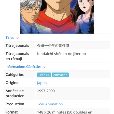
Titres
Titre japonais
金田一少年の事件簿
Titre japonais
Kindaichi shônen no jikenbo
en rômaji
Informations Générales
Catégories
Série TV
Animation
Origine
Japon
Années de
1997-2000
production
Production
Tôei Animation
Format
148 x 26 minutes (50 doublés en