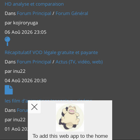
HD analyse et comparaison
Dans
Forum Principal
/
Forum Général
par
kojiroryuga
06 Aoû 2026 23:05
Récapitulatif VOD légale gratuite et payante
Dans
Forum Principal
/
Actus (TV, vidéo, web)
par
inu22
04 Aoû 2026 20:30
les film d'animations Japonais au cinéma
Dans
Forum Principal
/
Actus (TV, vidéo, web)
par
inu22
01 Aoû 2026 20:56
To add this web app to the home