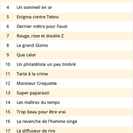
4
Un sommeil en or
5
Enigma contre Tekno
6
Dernier métro pour Faust
7
Rouge, rose et double Z
8
Le grand Gizmo
9
Que calor
10
Un philatéliste un peu timbré
11
Tarte à la crime
12
Monsieur Croquette
13
Super paparazzi
14
Les maîtres du temps
15
Trop beau pour être vrai
16
La revanche de l'homme singe
17
Le diffuseur de rire