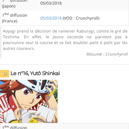
1
diffusion
05/03/2018
(Japon)
ère
1
diffusion
05/03/2018
(VOD : Crunchyroll)
(France)
Aoyagi prend la décision de ramener Kaburagi, contre le gré de
Teshima. En effet, le jeune seconde ne parvient pas à
poursuivre seul la course et se fait doubler petit à petit par les
autres coureurs.
Résumé : Crunchyroll
Le n°16, Yutô Shinkai
10
ère
1
diffusion