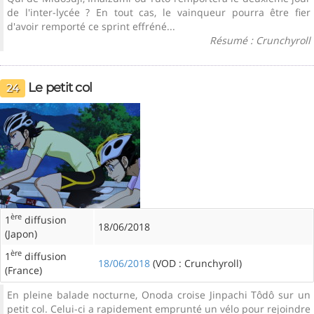
de l'inter-lycée ? En tout cas, le vainqueur pourra être fier
d'avoir remporté ce sprint effréné...
Résumé : Crunchyroll
Le petit col
24
ère
1
diffusion
18/06/2018
(Japon)
ère
1
diffusion
18/06/2018
(VOD : Crunchyroll)
(France)
En pleine balade nocturne, Onoda croise Jinpachi Tôdô sur un
petit col. Celui-ci a rapidement emprunté un vélo pour rejoindre