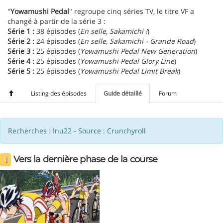
"
Yowamushi Pedal
" regroupe cinq séries TV, le titre VF a
changé à partir de la série 3 :
Série 1 :
38 épisodes (
En selle, Sakamichi !
)
Série 2 :
24 épisodes (
En selle, Sakamichi - Grande Road
)
Série 3 :
25 épisodes (
Yowamushi Pedal New Generation
)
Série 4 :
25 épisodes (
Yowamushi Pedal Glory Line
)
Série 5 :
25 épisodes (
Yowamushi Pedal Limit Break
)
Listing des épisodes
Guide détaillé
Forum
Recherches : Inu22 - Source : Crunchyroll
Vers la dernière phase de la course
1