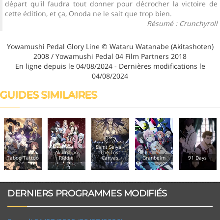
départ qu'il faudra tout donner pour décrocher la victoire de
cette édition, et ça, Onoda ne le sait que trop bien.
Résumé : Crunchyroll
Yowamushi Pedal Glory Line © Wataru Watanabe (Akitashoten)
2008 / Yowamushi Pedal 04 Film Partners 2018
En ligne depuis le 04/08/2024 - Dernières modifications le
04/08/2024
GUIDES SIMILAIRES
Saint Seiya -
Akuma no
The Lost
Riddle
Canvas
Granbelm
91 Days
Tsuritama
DERNIERS PROGRAMMES MODIFIÉS