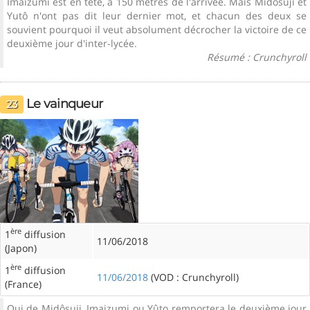
Imaizumi est en tête, à 150 mètres de l'arrivée. Mais Midôsuji et
Yutô n'ont pas dit leur dernier mot, et chacun des deux se
souvient pourquoi il veut absolument décrocher la victoire de ce
deuxième jour d'inter-lycée.
Résumé : Crunchyroll
Le vainqueur
23
ère
1
diffusion
11/06/2018
(Japon)
ère
1
diffusion
11/06/2018
(VOD : Crunchyroll)
(France)
Qui de Midôsuji, Imaizumi ou Yûto remportera le deuxième jour