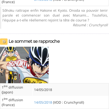
(France)
Sôhoku rattrape enfin Hakone et Kyoto. Onoda va pouvoir tenir
parole et commencer son duel avec Manami... Toutefois,
l'équipe a-t-elle réellement rejoint la tête de course ?
Résumé : Crunchyroll
Le sommet se rapproche
19
ère
1
diffusion
14/05/2018
(Japon)
ère
1
diffusion
14/05/2018
(VOD : Crunchyroll)
(France)