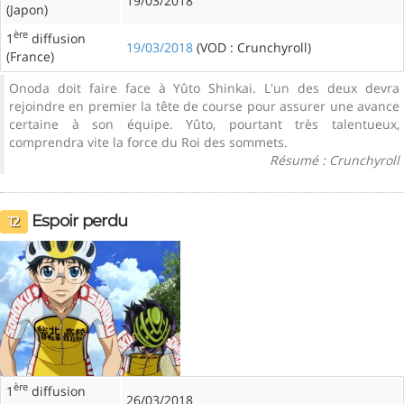
19/03/2018
(Japon)
ère
1
diffusion
19/03/2018
(VOD : Crunchyroll)
(France)
Onoda doit faire face à Yûto Shinkai. L'un des deux devra
rejoindre en premier la tête de course pour assurer une avance
certaine à son équipe. Yûto, pourtant très talentueux,
comprendra vite la force du Roi des sommets.
Résumé : Crunchyroll
Espoir perdu
12
ère
1
diffusion
26/03/2018