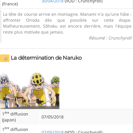
30/04/2018
(VOD : Crunchyroll)
(France)
La tête de course arrive en montagne. Manami n'a qu'une hâte :
affronter Onoda dès que possible sur cette étape.
Malheureusement, Sôhoku est encore derrière, mais l'équipe
reste plus motivée que jamais.
Résumé : Crunchyroll
La détermination de Naruko
18
ère
1
diffusion
07/05/2018
(Japon)
ère
1
diffusion
07/05/2018
(VOD : Crunchyroll)