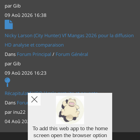
par
Gib
09 Aoû 2026 16:38
Nicky Larson (City Hunter) Vf Mangas 2026 pour la diffusion
HD analyse et comparaison
Dans
Forum Principal
/
Forum Général
par
Gib
09 Aoû 2026 16:23
Récapitulatif VOD légale gratuite et payante
Dans
Forum Principal
/
Actus (TV, vidéo, web)
par
inu22
04 Aoû 2026 20:30
To add this web app to the home
screen open the browser option
Facebook