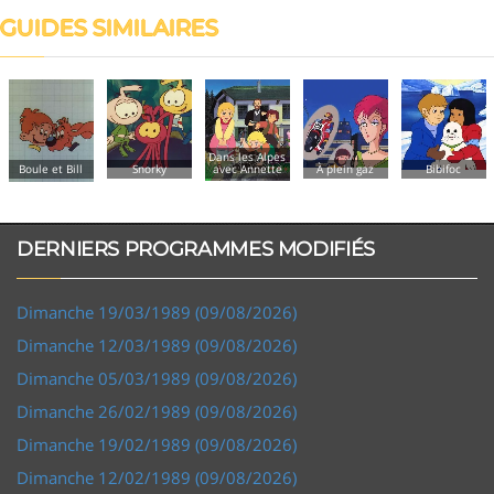
GUIDES SIMILAIRES
Creamy
Dans les Alpes
merveilleuse
Snorky
avec Annette
À plein gaz
Bibifoc
Creamy
DERNIERS PROGRAMMES MODIFIÉS
Dimanche 19/03/1989 (09/08/2026)
Dimanche 12/03/1989 (09/08/2026)
Dimanche 05/03/1989 (09/08/2026)
Dimanche 26/02/1989 (09/08/2026)
Dimanche 19/02/1989 (09/08/2026)
Dimanche 12/02/1989 (09/08/2026)