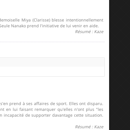
moiselle Miya (Clarisse) blesse intentionnellement
Seule Nanako prend l'initiative de lui venir en aide.
Résumé : Kaze
s'en prend à ses affaires de sport. Elles ont disparu.
 en lui faisant remarquer qu'elles n'ont plus "les
 incapacité de supporter davantage cette situation.
Résumé : Kaze