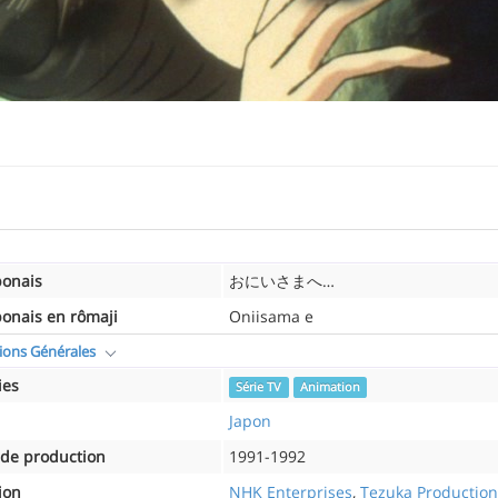
ponais
おにいさまへ…
ponais en rômaji
Oniisama e
ions Générales
ies
Série TV
Animation
Japon
de production
1991-1992
ion
NHK Enterprises
,
Tezuka Production