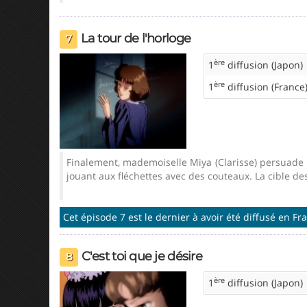
La tour de l'horloge
7
ère
1
diffusion (Japon)
ère
1
diffusion (France
Finalement, mademoiselle Miya (Clarisse) persuade Na
jouant aux fléchettes avec des couteaux. La cible de
Cet épisode 7 est le dernier à avoir été diffusé en Fr
C'est toi que je désire
8
ère
1
diffusion (Japon)