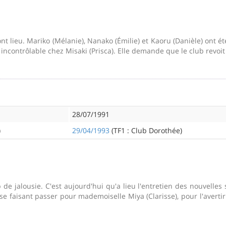
 ont lieu. Mariko (Mélanie), Nanako (Émilie) et Kaoru (Danièle) ont 
ncontrôlable chez Misaki (Prisca). Elle demande que le club revoit 
28/07/1991
)
29/04/1993
(TF1 : Club Dorothée)
e jalousie. C'est aujourd'hui qu'a lieu l'entretien des nouvelles s
 se faisant passer pour mademoiselle Miya (Clarisse), pour l'aver