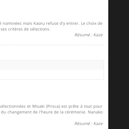
été nominées mais Kaoru refuse d'y entrer. Le choix de
ses critères de sélections.
Résumé : Kaze
électionnées et Misaki (Prisca) est prête à tout pour
tir du changement de l'heure de la cérémonie. Nanako
Résumé : Kaze