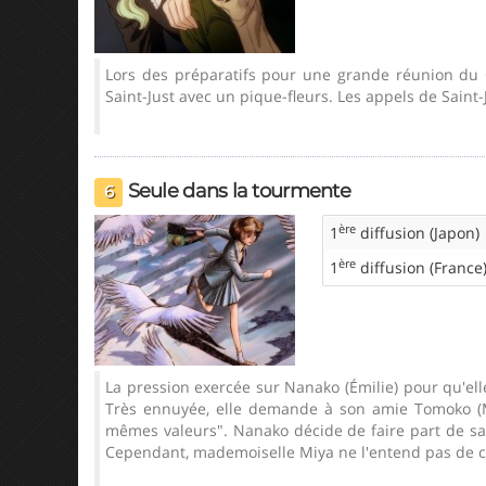
Lors des préparatifs pour une grande réunion du C
Saint-Just avec un pique-fleurs. Les appels de Saint-
Seule dans la tourmente
6
ère
1
diffusion (Japon)
ère
1
diffusion (France
La pression exercée sur Nanako (Émilie) pour qu'elle
Très ennuyée, elle demande à son amie Tomoko (Mar
mêmes valeurs". Nanako décide de faire part de sa
Cependant, mademoiselle Miya ne l'entend pas de ce