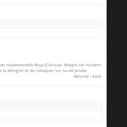
vec mademoiselle Miya (Clarisse). Malgré cet incident
la dénigrer et de l'attaquer sur sa vie privée.
Résumé : Kaze