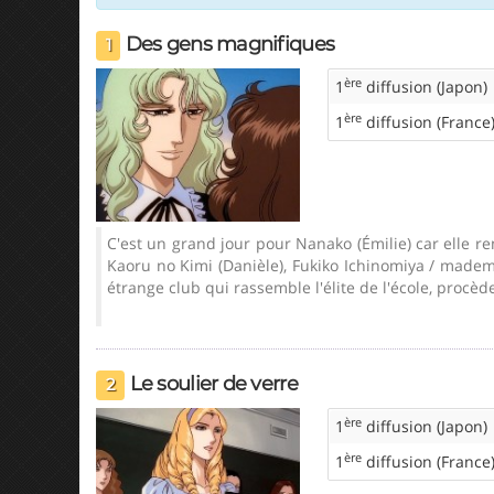
Des gens magnifiques
1
ère
1
diffusion (Japon)
ère
1
diffusion (France
C'est un grand jour pour Nanako (Émilie) car elle ren
Kaoru no Kimi (Danièle), Fukiko Ichinomiya / mademoi
étrange club qui rassemble l'élite de l'école, procè
Le soulier de verre
2
ère
1
diffusion (Japon)
ère
1
diffusion (France