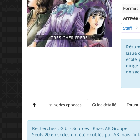
Format
Arrivée
Staff
TRÈS CHER FRÈRE
Résum
Issue 
école 
dirige
ne sach
Listing des épisodes
Guide détaillé
Forum
Recherches : Gib' - Sources : Kaze, AB Groupe
Seuls 20 épisodes ont été doublés par AB mais l'in