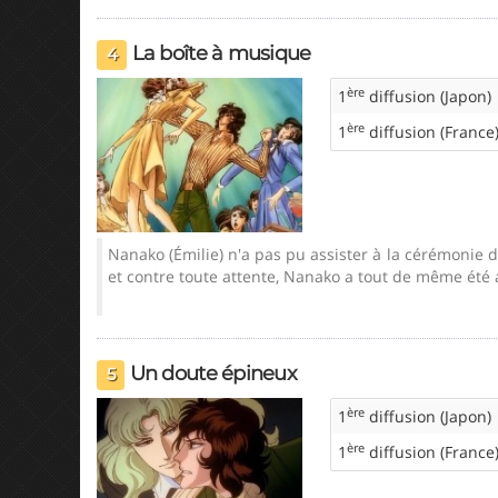
La boîte à musique
4
ère
1
diffusion (Japon)
ère
1
diffusion (France
Nanako (Émilie) n'a pas pu assister à la cérémonie 
et contre toute attente, Nanako a tout de même été ad
Un doute épineux
5
ère
1
diffusion (Japon)
ère
1
diffusion (France