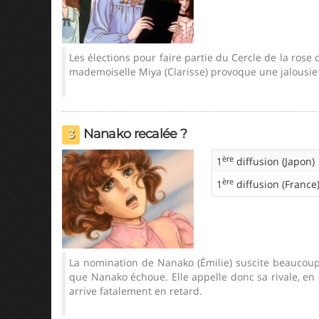
Les élections pour faire partie du Cercle de la rose
mademoiselle Miya (Clarisse) provoque une jalousie i
Nanako recalée ?
3
ère
1
diffusion (Japon)
ère
1
diffusion (France
La nomination de Nanako (Émilie) suscite beaucoup d
que Nanako échoue. Elle appelle donc sa rivale, en
arrive fatalement en retard.