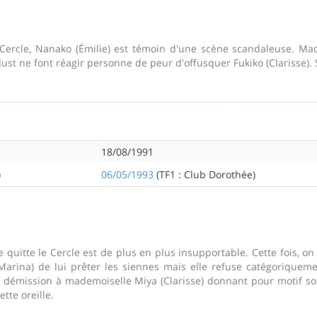
ercle, Nanako (Émilie) est témoin d'une scène scandaleuse. Made
Just ne font réagir personne de peur d'offusquer Fukiko (Clarisse). 
18/08/1991
)
06/05/1993
(TF1 : Club Dorothée)
 quitte le Cercle est de plus en plus insupportable. Cette fois, on 
ina) de lui prêter les siennes mais elle refuse catégoriquement
 démission à mademoiselle Miya (Clarisse) donnant pour motif son
tte oreille.