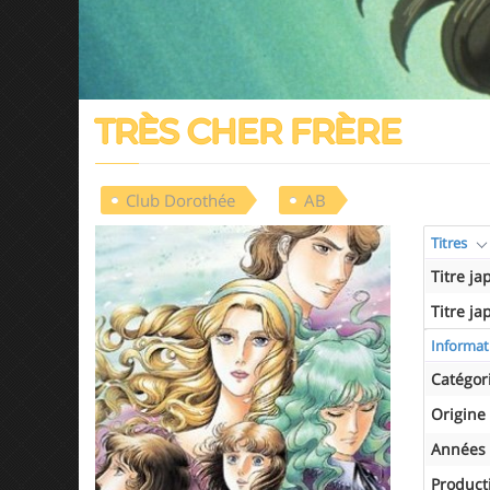
TRÈS CHER FRÈRE
Club Dorothée
AB
Titres
Titre ja
Titre ja
Informat
Catégor
Origine
Années 
Product