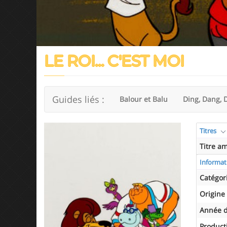
LE ROI... C'EST MOI
Guides liés :
Balour et Balu
Ding, Dang, 
Titres
Titre a
Informat
Catégor
Origine
Année d
Product