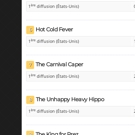
ère
1
diffusion (États-Unis)
Hot Cold Fever
6
ère
1
diffusion (États-Unis)
The Carnival Caper
7
ère
1
diffusion (États-Unis)
The Unhappy Heavy Hippo
8
ère
1
diffusion (États-Unis)
The King for Prez
9