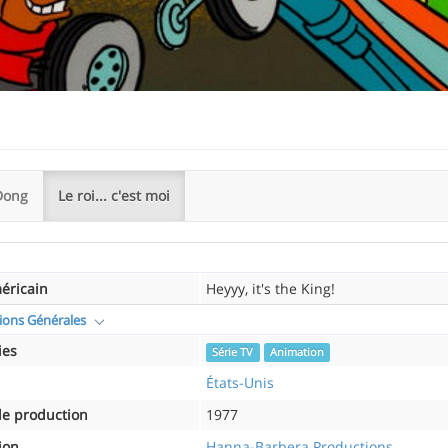
Dong
Le roi... c'est moi
méricain
Heyyy, it's the King!
ions Générales
ies
Série TV
Animation
États-Unis
e production
1977
ion
Hanna-Barbera Productions