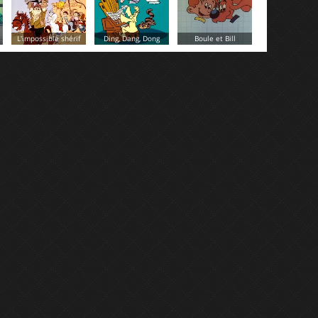
La vallée des
Ding, Dang, Dong
Boule et Bill
dinosaures
Bouba