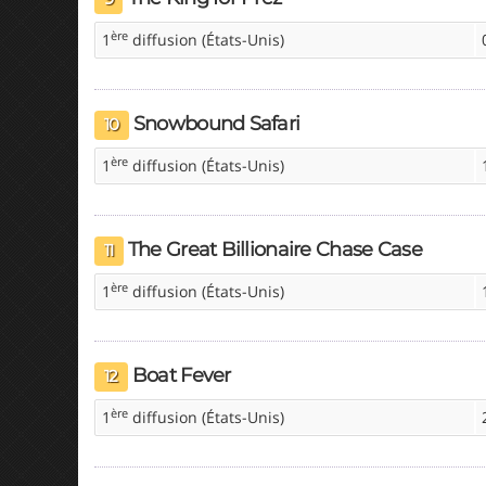
ère
1
diffusion (États-Unis)
Snowbound Safari
10
ère
1
diffusion (États-Unis)
The Great Billionaire Chase Case
11
ère
1
diffusion (États-Unis)
Boat Fever
12
ère
1
diffusion (États-Unis)