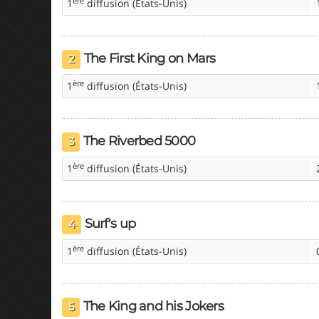
ère
1
diffusion (États-Unis)
The First King on Mars
2
ère
1
diffusion (États-Unis)
The Riverbed 5000
3
ère
1
diffusion (États-Unis)
Surf's up
4
ère
1
diffusion (États-Unis)
The King and his Jokers
5