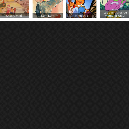
Les aventures de
Kum Kum
Pinocchio
Momo et Ursul
L'impossible shérif