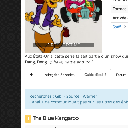
Format
Arrivée
Staff
LE ROI... C'EST MOI
Aux États-Unis, cette série faisait partie d'un show qu
Dang, Dong
" (
Shake, Rattle and Roll
).
Listing des épisodes
Guide détaillé
Forum
Recherches : Gib' - Source : Warner
Canal + ne communiquait pas sur les titres des épiso
The Blue Kangaroo
1