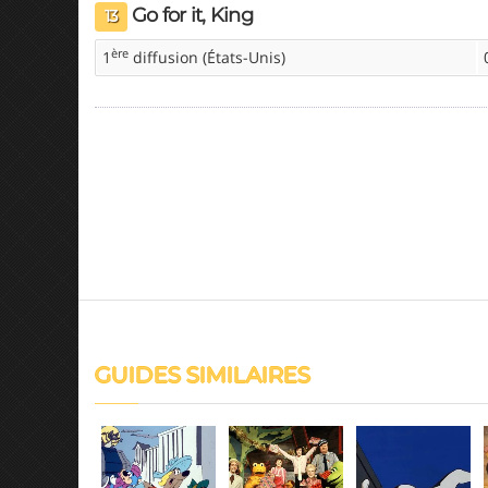
Go for it, King
13
ère
1
diffusion (États-Unis)
GUIDES SIMILAIRES