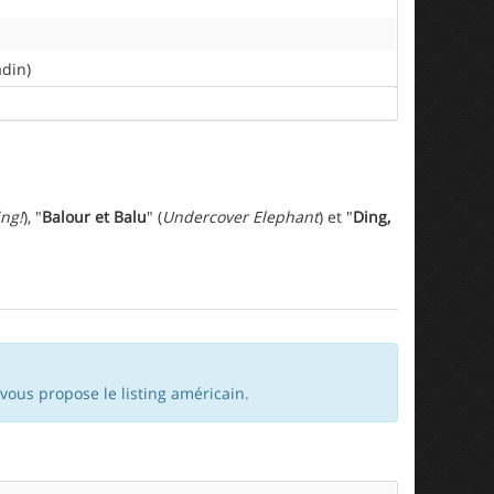
adin)
ing!
), "
Balour et Balu
" (
Undercover Elephant
) et "
Ding,
 vous propose le listing américain.