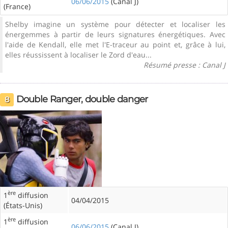
06/06/2015
(Canal J)
(France)
Shelby imagine un système pour détecter et localiser les
énergemmes à partir de leurs signatures énergétiques. Avec
l'aide de Kendall, elle met l'E-traceur au point et, grâce à lui,
elles réussissent à localiser le Zord d'eau...
Résumé presse : Canal J
Double Ranger, double danger
8
ère
1
diffusion
04/04/2015
(États-Unis)
ère
1
diffusion
06/06/2015
(Canal J)