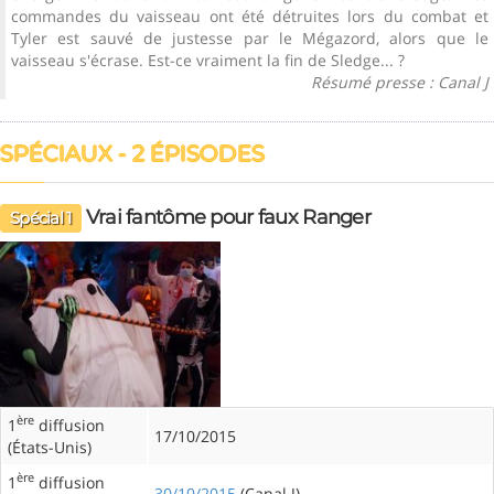
commandes du vaisseau ont été détruites lors du combat et
Tyler est sauvé de justesse par le Mégazord, alors que le
vaisseau s'écrase. Est-ce vraiment la fin de Sledge... ?
Résumé presse : Canal J
SPÉCIAUX - 2 ÉPISODES
Vrai fantôme pour faux Ranger
Spécial 1
ère
1
diffusion
17/10/2015
(États-Unis)
ère
1
diffusion
30/10/2015
(Canal J)