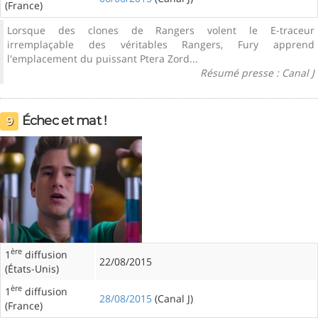
(France)
Lorsque des clones de Rangers volent le E-traceur
irremplaçable des véritables Rangers, Fury apprend
l'emplacement du puissant Ptera Zord...
Résumé presse : Canal J
Échec et mat !
9
ère
1
diffusion
22/08/2015
(États-Unis)
ère
1
diffusion
28/08/2015
(Canal J)
(France)