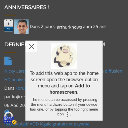
ANNIVERSAIRES !
9
Dans 2 jours,
aura 25 ans !
arthurknows
Aoû
DERNIERS COMMENTAIRES DU FORUM
Nicky Larson (City Hunter) Vf Mangas 2026 pour la diffusion
To add this web app to the home
HD analyse et comparaison
screen open the browser option
menu and tap on
Add to
Dans
Forum Principal
/
Forum Général
homescreen
.
par
kojiroryuga
The menu can be accessed by pressing
06 Aoû 2026 23:05
the menu hardware button if your device
has one, or by tapping the top right menu
icon
.
Récapitulatif VOD légale gratuite et payante