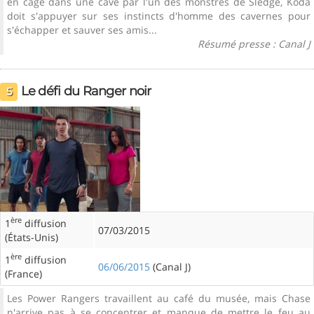
en cage dans une cave par l'un des monstres de Sledge, Koda
doit s'appuyer sur ses instincts d'homme des cavernes pour
s'échapper et sauver ses amis...
Résumé presse : Canal J
Le défi du Ranger noir
5
ère
1
diffusion
07/03/2015
(États-Unis)
ère
1
diffusion
06/06/2015
(Canal J)
(France)
Les Power Rangers travaillent au café du musée, mais Chase
n'arrive pas à se concentrer et manque de mettre le feu au