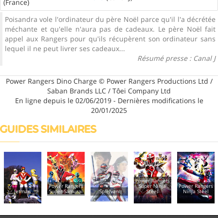
(France)
Poisandra vole l'ordinateur du père Noël parce qu'il l'a décrétée
méchante et qu'elle n'aura pas de cadeaux. Le père Noël fait
appel aux Rangers pour qu'ils récupèrent son ordinateur sans
lequel il ne peut livrer ses cadeaux...
Résumé presse : Canal J
Power Rangers Dino Charge © Power Rangers Productions Ltd /
Saban Brands LLC / Tôei Company Ltd
En ligne depuis le 02/06/2019 - Dernières modifications le
20/01/2025
GUIDES SIMILAIRES
Power
Power Rangers
Rangers,
Power Rangers
Super Ninja
Power Rangers
sauvetage
Super Samurai
Spielvan
Steel
Ninja Steel
éclair