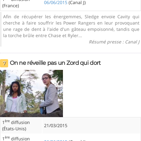
06/06/2015
(Canal J)
(France)
Afin de récupérer les énergemmes, Sledge envoie Cavity qui
cherche à faire souffrir les Power Rangers en leur provoquant
une rage de dent à l'aide d'un gâteau empoisonné, tandis que
la torche brûle entre Chase et Ryler...
Résumé presse : Canal J
On ne réveille pas un Zord qui dort
7
ère
1
diffusion
21/03/2015
(États-Unis)
ère
1
diffusion