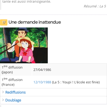
tante est aussi intransigeante.
Résumé : La 5
Une demande inattendue
17
ère
1
diffusion
27/04/1986
(Japon)
ère
1
diffusion
12/10/1988
(La 5 : Youpi ! L'école est finie)
(France)
Rediffusions
Doublage