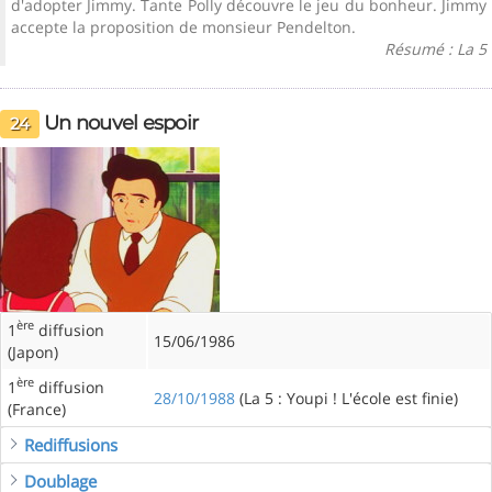
d'adopter Jimmy. Tante Polly découvre le jeu du bonheur. Jimmy
accepte la proposition de monsieur Pendelton.
Résumé : La 5
Un nouvel espoir
24
ère
1
diffusion
15/06/1986
(Japon)
ère
1
diffusion
28/10/1988
(La 5 : Youpi ! L'école est finie)
(France)
Rediffusions
Doublage