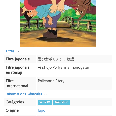
Titres
Titre japonais
愛少女ポリアンナ物語
Titre japonais
Ai shôjo Pollyanna monogatari
en rômaji
Titre
Pollyanna Story
international
Informations Générales
Catégories
Série TV
Animation
Origine
Japon