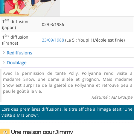
ère
1
diffusion
02/03/1986
(Japon)
ère
1
diffusion
23/09/1988
(La 5 : Youpi ! L'école est finie)
(France)
Rediffusions
Doublage
Avec la permission de tante Polly, Pollyanna rend visite à
madame Snow, une dame alitée et grognon. Mais madame
Snow est surprise de la gaieté de Pollyanna et retrouve peu à
peu le goût à la vie.
Résumé : AB Groupe
Lors des premières diffusions, le titre affiché à l'image était "Une
visite à Mrs Snow".
Une maison pour Jimmy
10