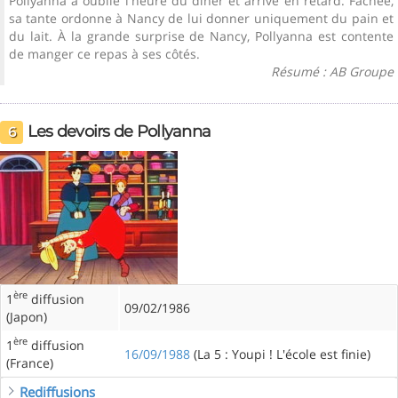
Pollyanna a oublié l'heure du dîner et arrive en retard. Fâchée,
sa tante ordonne à Nancy de lui donner uniquement du pain et
du lait. À la grande surprise de Nancy, Pollyanna est contente
de manger ce repas à ses côtés.
Résumé : AB Groupe
Les devoirs de Pollyanna
6
ère
1
diffusion
09/02/1986
(Japon)
ère
1
diffusion
16/09/1988
(La 5 : Youpi ! L'école est finie)
(France)
Rediffusions