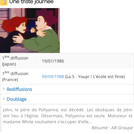
Une triste journée
3
ère
1
diffusion
19/01/1986
(Japon)
ère
1
diffusion
09/09/1988
(La 5 : Youpi ! L'école est finie)
(France)
Rediffusions
Doublage
John, le père de Pollyanna, est décédé. Les obsèques de John
ont lieu à l'église. Désormais, Pollyanna est seule. Monsieur et
madame White souhaitent s'occuper d'elle...
Résumé : AB Groupe