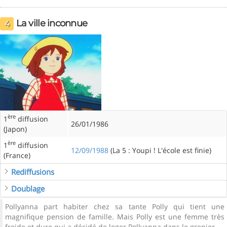
La ville inconnue
4
ère
1
diffusion
26/01/1986
(Japon)
ère
1
diffusion
12/09/1988
(La 5 : Youpi ! L'école est finie)
(France)
Rediffusions
Doublage
Pollyanna part habiter chez sa tante Polly qui tient une
magnifique pension de famille. Mais Polly est une femme très
froide et dure qui a décidé de loger Pollyanna dans le grenier.