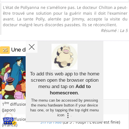
L'état de Pollyanna ne s'améliore pas. Le docteur Chilton a peut-
être trouvé une solution pour la guérir mais il doit l'examiner
avant. La tante Polly, alertée par Jimmy, accepte la visite du
docteur malgré leurs discordes passées. Ils se réconcilient.
Résumé : La 5
Une décision difficile
25
To add this web app to the home
screen open the browser option
menu and tap on
Add to
homescreen
.
The menu can be accessed by pressing
ère
1
diffusion
the menu hardware button if your device
22/06/1986
(Japon)
has one, or by tapping the top right menu
icon
.
ère
1
diffusion
31/10/1988
(La 5 : Youpi ! L'école est finie)
(France)