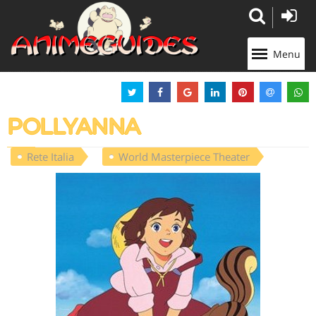
Panneau de gestion des cookies
Menu
POLLYANNA
Rete Italia
World Masterpiece Theater