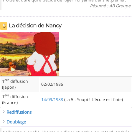
Résumé : AB Groupe
La décision de Nancy
5
ère
1
diffusion
02/02/1986
(Japon)
ère
1
diffusion
14/09/1988
(La 5 : Youpi ! L'école est finie)
(France)
Rediffusions
Doublage