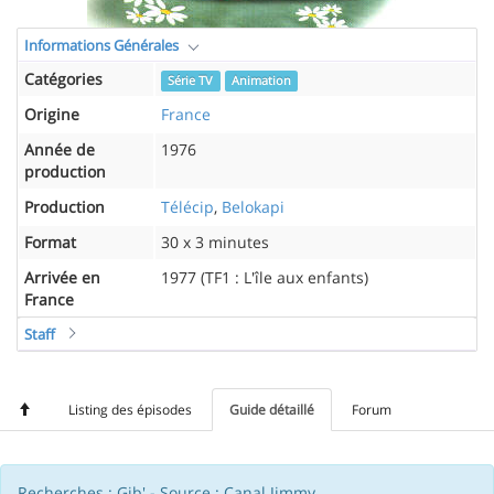
Informations Générales
Catégories
Série TV
Animation
Origine
France
Année de
1976
production
Production
Télécip
,
Belokapi
Format
30 x 3 minutes
Arrivée en
1977 (TF1 : L'île aux enfants)
France
Staff
Listing des épisodes
Guide détaillé
Forum
Recherches : Gib' - Source : Canal Jimmy