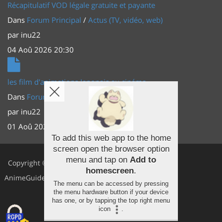
Récapitulatif VOD légale gratuite et payante
Dans
Forum Principal
/
Actus (TV, vidéo, web)
par
inu22
04 Aoû 2026 20:30
les film d'animations Japonais au cinéma
Dans
Forum Principal
/
Actus (TV, vidéo, web)
par
inu22
01 Aoû 2026 20:56
To add this web app to the home
screen open the browser option
Facebook
menu and tap on
Add to
Copyright ©
homescreen
.
Youtube
AnimeGuides
The menu can be accessed by pressing
Twitter
the menu hardware button if your device
has one, or by tapping the top right menu
icon
.
Instagram