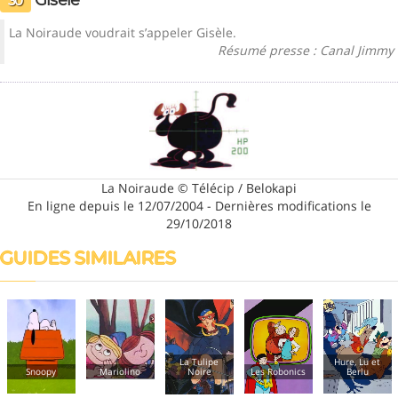
30
La Noiraude voudrait s’appeler Gisèle.
Résumé presse : Canal Jimmy
La Noiraude © Télécip / Belokapi
En ligne depuis le 12/07/2004 - Dernières modifications le
29/10/2018
GUIDES SIMILAIRES
La Tulipe
Hure, Lu et
oopy
Mariolino
Noire
Les Robonics
Berlu
King 