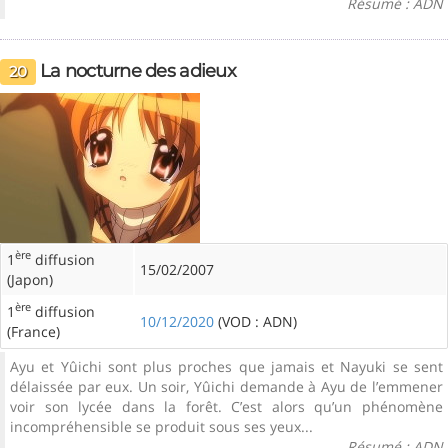
Résumé : ADN
La nocturne des adieux
20
ère
1
diffusion
15/02/2007
(Japon)
ère
1
diffusion
10/12/2020
(VOD : ADN)
(France)
Ayu et Yûichi sont plus proches que jamais et Nayuki se sent
délaissée par eux. Un soir, Yûichi demande à Ayu de l’emmener
voir son lycée dans la forêt. C’est alors qu’un phénomène
incompréhensible se produit sous ses yeux...
Résumé : ADN