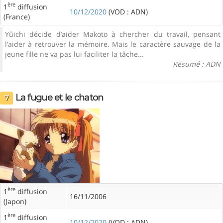
ère
1
diffusion
10/12/2020
(VOD : ADN)
(France)
Yûichi décide d’aider Makoto à chercher du travail, pensant
l’aider à retrouver la mémoire. Mais le caractère sauvage de la
jeune fille ne va pas lui faciliter la tâche...
Résumé : ADN
La fugue et le chaton
7
ère
1
diffusion
16/11/2006
(Japon)
ère
1
diffusion
10/12/2020
(VOD : ADN)