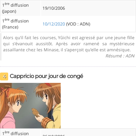
ère
1
diffusion
19/10/2006
(Japon)
ère
1
diffusion
10/12/2020
(VOD : ADN)
(France)
Alors qu’il fait les courses, Yûichi est agressé par une jeune fille
qui s’évanouit aussitôt. Après avoir ramené sa mystérieuse
assaillante chez les Minase, il s’aperçoit qu’elle est amnésique.
Résumé : ADN
Cappricio pour jour de congé
4
ère
1
diffusion