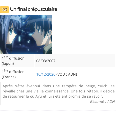
Un final crépusculaire
23
ère
1
diffusion
08/03/2007
(Japon)
ère
1
diffusion
10/12/2020
(VOD : ADN)
(France)
Après s’être évanoui dans une tempête de neige, Yûichi se
réveille chez une vieille connaissance. Une fois rétabli, il décide
de retourner là où Ayu et lui s’étaient promis de se revoir.
Résumé : ADN