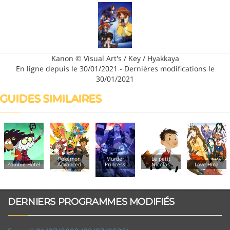
Kanon © Visual Art's / Key / Hyakkaya
En ligne depuis le 30/01/2021 - Dernières modifications le
30/01/2021
GUIDES SIMILAIRES
Pokémon
Murder
Le petit
Magical
Advanced
Princess
Nicolas
Love Hina
Dorémi
DERNIERS PROGRAMMES MODIFIÉS