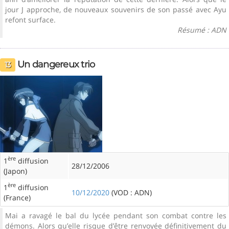
jour J approche, de nouveaux souvenirs de son passé avec Ayu
refont surface.
Résumé : ADN
Un dangereux trio
13
ère
1
diffusion
28/12/2006
(Japon)
ère
1
diffusion
10/12/2020
(VOD : ADN)
(France)
Mai a ravagé le bal du lycée pendant son combat contre les
démons. Alors qu’elle risque d’être renvoyée définitivement du