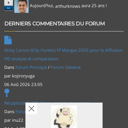
9
Aujourd'hui,
aura 25 ans !
arthurknows
Aoû
DERNIERS COMMENTAIRES DU FORUM
Nicky Larson (City Hunter) Vf Mangas 2026 pour la diffusion
HD analyse et comparaison
Dans
Forum Principal
/
Forum Général
par
kojiroryuga
06 Aoû 2026 23:05
Récapitulatif VOD légale gratuite et payante
Dans
Forum Principal
/
Actus (TV, vidéo, web)
par
inu22