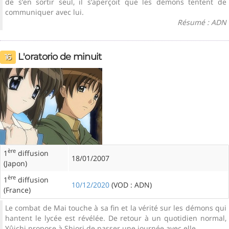
de s’en sortir seul, il s’aperçoit que les démons tentent de
communiquer avec lui.
Résumé : ADN
L'oratorio de minuit
16
ère
1
diffusion
18/01/2007
(Japon)
ère
1
diffusion
10/12/2020
(VOD : ADN)
(France)
Le combat de Mai touche à sa fin et la vérité sur les démons qui
hantent le lycée est révélée. De retour à un quotidien normal,
Yûichi propose à Shiori de passer une journée avec elle.