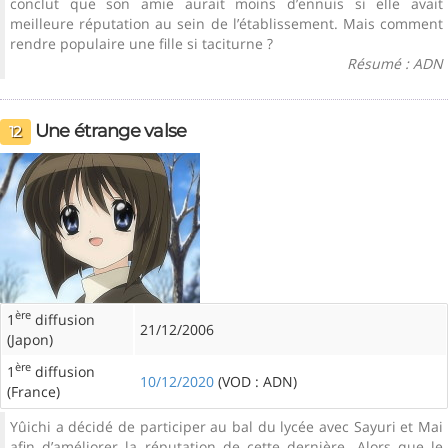
conclut que son amie aurait moins d’ennuis si elle avait
meilleure réputation au sein de l’établissement. Mais comment
rendre populaire une fille si taciturne ?
Résumé : ADN
Une étrange valse
12
ère
1
diffusion
21/12/2006
(Japon)
ère
1
diffusion
10/12/2020
(VOD : ADN)
(France)
Yûichi a décidé de participer au bal du lycée avec Sayuri et Mai
afin d’améliorer la réputation de cette dernière. Alors que le