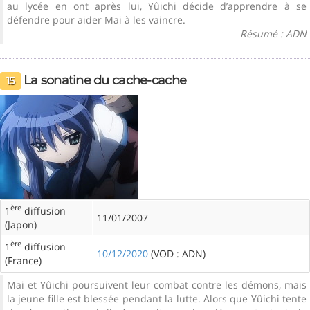
au lycée en ont après lui, Yûichi décide d’apprendre à se
défendre pour aider Mai à les vaincre.
Résumé : ADN
La sonatine du cache-cache
15
ère
1
diffusion
11/01/2007
(Japon)
ère
1
diffusion
10/12/2020
(VOD : ADN)
(France)
Mai et Yûichi poursuivent leur combat contre les démons, mais
la jeune fille est blessée pendant la lutte. Alors que Yûichi tente