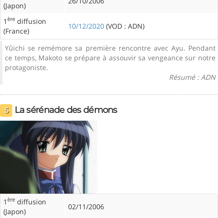
26/10/2006
(Japon)
ère
1
diffusion
10/12/2020
(VOD : ADN)
(France)
Yûichi se remémore sa première rencontre avec Ayu. Pendant
ce temps, Makoto se prépare à assouvir sa vengeance sur notre
protagoniste.
Résumé : ADN
La sérénade des démons
5
ère
1
diffusion
02/11/2006
(Japon)