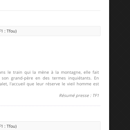
1 : Tfou)
ns le train qui la mène à la montagne, elle fait
de son grand-père en des termes inquiétants. En
alet, l'accueil que leur réserve le vieil homme est
Résumé presse : TF1
1 : Tfou)