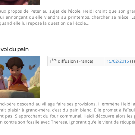
aux propos de Peter au sujet de l'école, Heidi craint que son gran
lui annonçant qu'elle viendra au printemps, chercher sa nièce. 
quand elle lui repose la question de l'école...
 vol du pain
ère
1
diffusion (France)
15/02/2015
(TF
nd-père descend au village faire ses provisions. Il emmène Heidi av
rait plaisir à grand-mère, c'est du pain blanc. Elle promet à l'aïeu
nt pas. S'approchant du four communal, Heidi découvre alors les pa
n contre son fossile avec Theresa, ignorant qu'elle vient de récupér