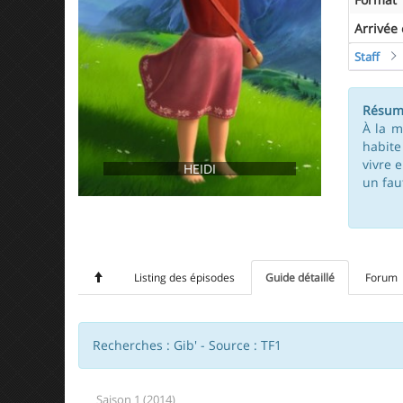
Arrivée
Staff
Résum
À la m
habite
vivre 
HEIDI
un fau
Listing des épisodes
Guide détaillé
Forum
Recherches : Gib' - Source : TF1
Saison 1 (2014)