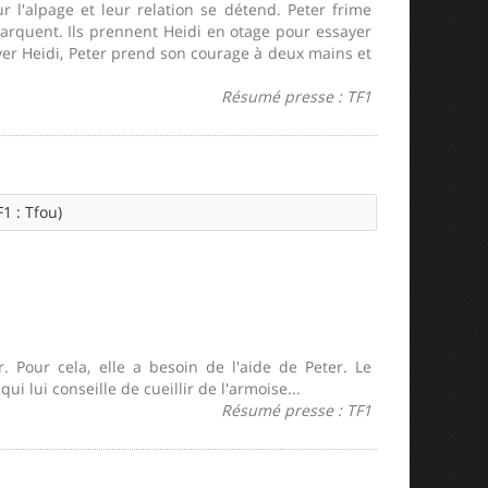
 l'alpage et leur relation se détend. Peter frime
arquent. Ils prennent Heidi en otage pour essayer
ver Heidi, Peter prend son courage à deux mains et
Résumé presse : TF1
1 : Tfou)
. Pour cela, elle a besoin de l'aide de Peter. Le
i lui conseille de cueillir de l'armoise...
Résumé presse : TF1