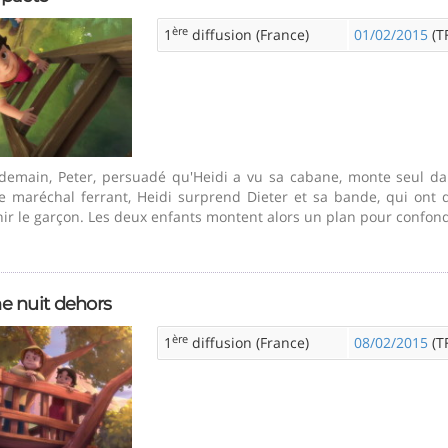
ère
1
diffusion (France)
01/02/2015
(TF
ndemain, Peter, persuadé qu'Heidi a vu sa cabane, monte seul d
e maréchal ferrant, Heidi surprend Dieter et sa bande, qui ont 
ir le garçon. Les deux enfants montent alors un plan pour confondr
e nuit dehors
ère
1
diffusion (France)
08/02/2015
(TF