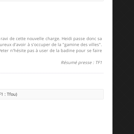
 ravi de cette nouvelle charge. Heidi passe donc sa
eux d'avoir à s'occuper de la "gamine des villes".
Peter n'hésite pas à user de la badine pour se faire
Résumé presse : TF1
1 : Tfou)