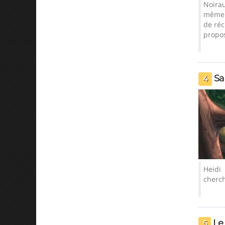
Noirau
même u
de réc
propos
Sa
4
Sauver Pilou
Heidi 
cherch
Le
5