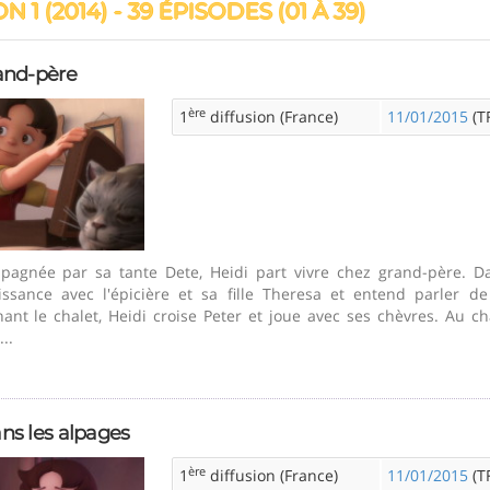
N 1 (2014) - 39 ÉPISODES (01 À 39)
and-père
ère
1
diffusion (France)
11/01/2015
(TF
agnée par sa tante Dete, Heidi part vivre chez grand-père. Da
issance avec l'épicière et sa fille Theresa et entend parler 
nant le chalet, Heidi croise Peter et joue avec ses chèvres. Au ch
...
ns les alpages
ère
1
diffusion (France)
11/01/2015
(TF