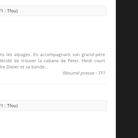
1 : Tfou)
ans les alpages. En accompagnant son grand-père
décidé de trouver la cabane de Peter. Heidi court
e Dieter et sa bande...
Résumé presse : TF1
1 : Tfou)