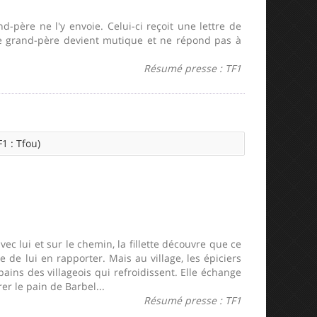
d-père ne l'y envoie. Celui-ci reçoit une lettre de
Le grand-père devient mutique et ne répond pas à
Résumé presse : TF1
1 : Tfou)
ec lui et sur le chemin, la fillette découvre que ce
le de lui en rapporter. Mais au village, les épiciers
ins des villageois qui refroidissent. Elle échange
er le pain de Barbel...
Résumé presse : TF1