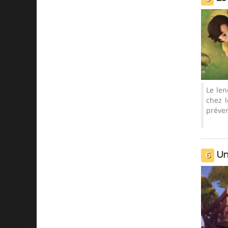
Le pacte
Le le
chez l
préven
Un
6