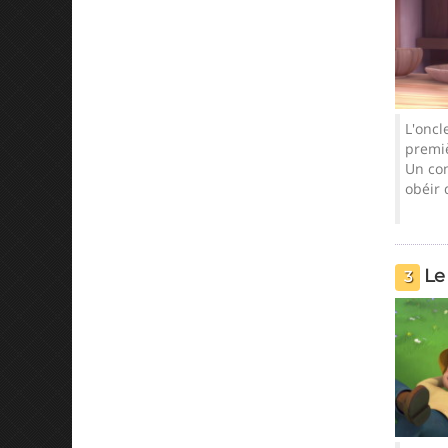
Dans les alpages
L'oncl
premiè
Un con
obéir 
Le
3
Le défi