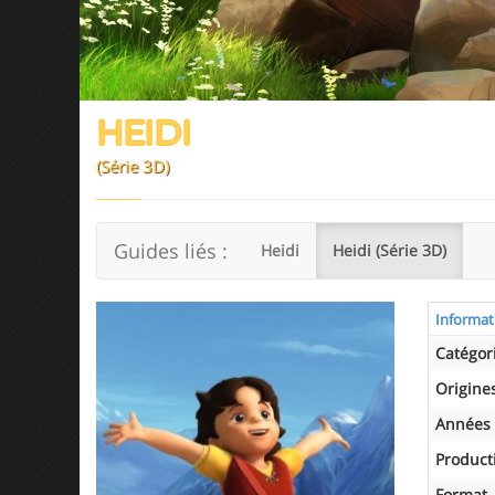
HEIDI
(Série 3D)
Guides liés :
Heidi
Heidi (Série 3D)
Informat
Catégor
Origine
Années 
Product
Format