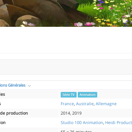
ions Générales
ies
Série TV
Animation
s
France
,
Australie
,
Allemagne
de production
2014, 2019
ion
Studio 100 Animation
,
Heidi Product
65 x 26 minutes