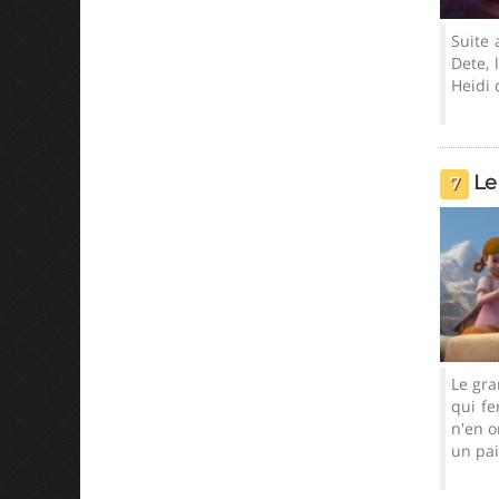
Une nuit dehors
Suite 
Dete, 
Heidi 
Le
7
Le vol du pain
Le gra
qui fe
n'en o
un pai