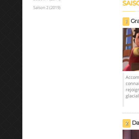
SAISO
Saison 2 (2019)
Gr
1
Grand-père
Accomp
conna
rejoig
glacial
Da
2