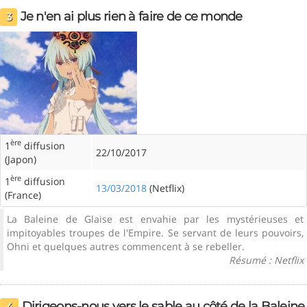
Je n'en ai plus rien à faire de ce monde
3
ère
1
diffusion
22/10/2017
(Japon)
ère
1
diffusion
13/03/2018
(Netflix)
(France)
La Baleine de Glaise est envahie par les mystérieuses et
impitoyables troupes de l'Empire. Se servant de leurs pouvoirs,
Ohni et quelques autres commencent à se rebeller.
Résumé : Netflix
Dirigeons-nous vers le sable au côté de la Baleine
4