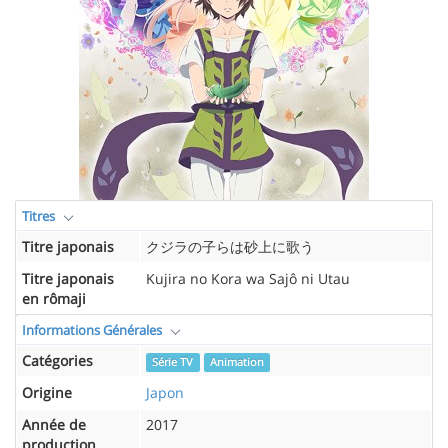
Titres
Titre japonais
クジラの子らは砂上に歌う
Titre japonais
Kujira no Kora wa Sajô ni Utau
en rômaji
Informations Générales
Catégories
Série TV
Animation
Origine
Japon
Année de
2017
production