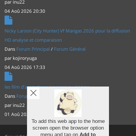
par
inu22
04 Aoû 2026 20:30
Nicky Larson (City Hunter) Vf Mangas 2026 pour la diffusion
HD analyse et comparaison
Dans
Forum Principal
/
Forum Général
par
kojiroryuga
04 Aoû 2026 17:33
les film d'animations Japonais au cinéma
Dans
Forum Principal
/
Actus (TV, vidéo, web)
par
inu22
01 Aoû 2026 20:56
To add this web app to the home
screen open the browser option
Facebook
menu and tap on
Add to