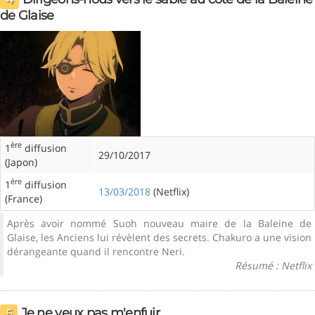
de Glaise
ère
1
diffusion
29/10/2017
(Japon)
ère
1
diffusion
13/03/2018
(Netflix)
(France)
Après avoir nommé Suoh nouveau maire de la Baleine de
Glaise, les Anciens lui révèlent des secrets. Chakuro a une vision
dérangeante quand il rencontre Neri.
Résumé : Netflix
Je ne veux pas m'enfuir
5