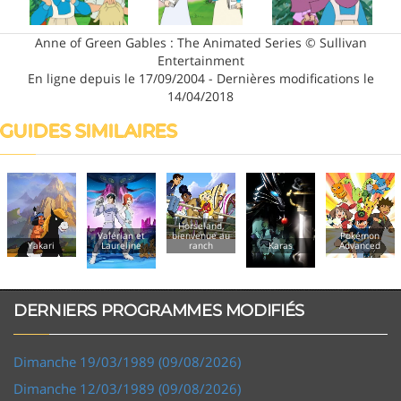
Anne of Green Gables : The Animated Series © Sullivan
Entertainment
En ligne depuis le 17/09/2004 - Dernières modifications le
14/04/2018
GUIDES SIMILAIRES
Horseland,
Valérian et
bienvenue au
Pokémon
Yakari
Laureline
ranch
Karas
Advanced
M
DERNIERS PROGRAMMES MODIFIÉS
Dimanche 19/03/1989 (09/08/2026)
Dimanche 12/03/1989 (09/08/2026)