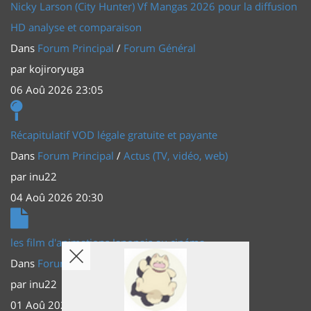
Nicky Larson (City Hunter) Vf Mangas 2026 pour la diffusion
HD analyse et comparaison
Dans
Forum Principal
/
Forum Général
par
kojiroryuga
06 Aoû 2026 23:05
Récapitulatif VOD légale gratuite et payante
Dans
Forum Principal
/
Actus (TV, vidéo, web)
par
inu22
04 Aoû 2026 20:30
les film d'animations Japonais au cinéma
Dans
Forum Principal
/
Actus (TV, vidéo, web)
par
inu22
01 Aoû 2026 20:56