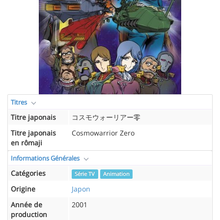
Titres
Titre japonais
コスモウォーリアー零
Titre japonais
Cosmowarrior Zero
en rômaji
Informations Générales
Catégories
Série TV
Animation
Origine
Japon
Année de
2001
production