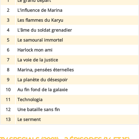
1
Le grand départ
2
L'influence de Marina
3
Les flammes du Karyu
4
L'âme du soldat grenadier
5
Le samouraï immortel
6
Harlock mon ami
7
La voie de la justice
8
Marina, pensées éternelles
9
La planète du désespoir
10
Au fin fond de la galaxie
11
Technologia
12
Une bataille sans fin
13
Le serment