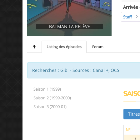
Arrivée
Staff
BATMAN LA RELÈVE
Listing des épisodes
Forum
Recherches : Gib' - Sources : Canal +, OCS
Saison 1 (1999)
SAISO
Saison 2 (1999-2000)
Saison 3 (2000-01)
Titre
N°
1