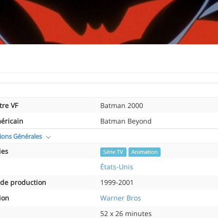
tre VF
Batman 2000
méricain
Batman Beyond
ions Générales
ies
Série TV
Animation
États-Unis
de production
1999-2001
ion
Warner Bros
52 x 26 minutes