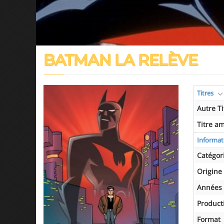
BATMAN LA RELÈVE
Titres
Autre Ti
Titre a
Informat
Catégor
Origine
Années 
Product
Format