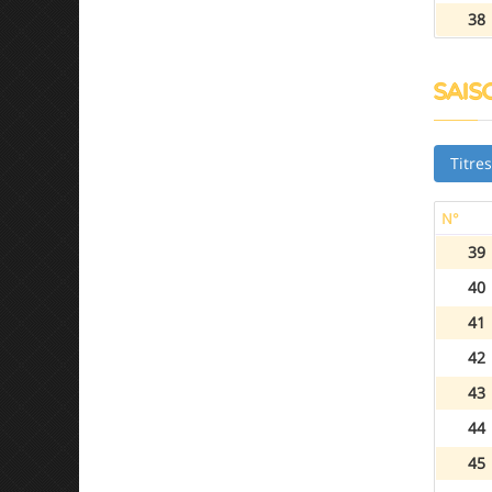
38
SAISO
Titre
N°
39
40
41
42
43
44
45