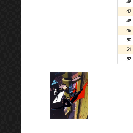
46
47
48
49
50
51
52