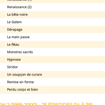
Renaissance (2)
La bête noire
Le Golem
Dérapage
La main passe
Le fléau
Monstres sacrés
Hypnose
Stridor
Un soupçon de curare
Remise en forme
Perdu corps et bien
N 2 (1999-2000) - 25 ÉPISODES (14 À 38)