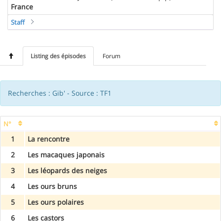
France
Staff
Listing des épisodes
Forum
Recherches : Gib' - Source : TF1
N°
1
La rencontre
2
Les macaques japonais
3
Les léopards des neiges
4
Les ours bruns
5
Les ours polaires
6
Les castors