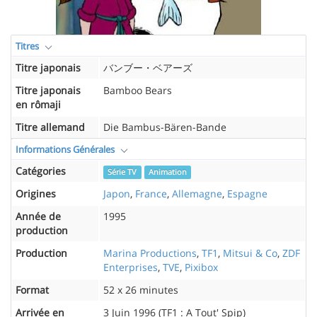
Titres
Titre japonais
バンブー・ベアーズ
Titre japonais
Bamboo Bears
en rômaji
Titre allemand
Die Bambus-Bären-Bande
Informations Générales
Catégories
Série TV
Animation
Origines
Japon
,
France
,
Allemagne
,
Espagne
Année de
1995
production
Production
Marina Productions
,
TF1
,
Mitsui & Co
,
ZDF
Enterprises
,
TVE
,
Pixibox
Format
52 x 26 minutes
Arrivée en
3 Juin 1996 (TF1 : A Tout' Spip)