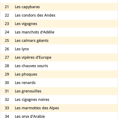
21
Les capybaras
22
Les condors des Andes
23
Les vigognes
24
Les manchots d'Adélie
25
Les calmars géants
26
Les lynx
27
Les vipères d'Europe
28
Les chauves souris
29
Les phoques
30
Les renards
31
Les grenouilles
32
Les cigognes noires
33
Les marmottes des Alpes
34
Les oryx d'Arabie