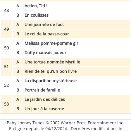
A
Action, Titi !
48
B
En coulisses
A
Une journée de foot
49
B
Le roi de la basse-cour
A
Melissa pomme-pomme girl
50
B
Daffy mauvais joueur
A
Une tortue nommée Myrtille
51
B
Rien de tel qu'un bon livre
A
La disparition mystérieuse
52
B
Portrait de famille
A
Le jardin des délices
53
B
Un jour à la caserne
Baby Looney Tunes © 2002 Warner Bros. Entertainment Inc.
En ligne depuis le 04/12/2024 - Dernières modifications le