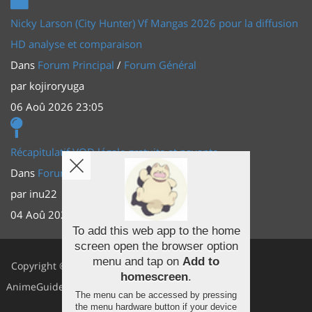
Nicky Larson (City Hunter) Vf Mangas 2026 pour la diffusion
HD analyse et comparaison
Dans
Forum Principal
/
Forum Général
par
kojiroryuga
06 Aoû 2026 23:05
Récapitulatif VOD légale gratuite et payante
Dans
Forum Principal
/
Actus (TV, vidéo, web)
par
inu22
04 Aoû 2026 20:30
To add this web app to the home
screen open the browser option
Facebook
menu and tap on
Add to
Copyright ©
homescreen
.
Youtube
AnimeGuides
The menu can be accessed by pressing
Twitter
the menu hardware button if your device