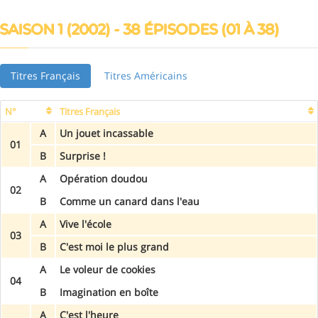
SAISON 1 (2002) - 38 ÉPISODES (01 À 38)
Titres Français
Titres Américains
N°
Titres Français
A
Un jouet incassable
01
B
Surprise !
A
Opération doudou
02
B
Comme un canard dans l'eau
A
Vive l'école
03
B
C'est moi le plus grand
A
Le voleur de cookies
04
B
Imagination en boîte
A
C'est l'heure