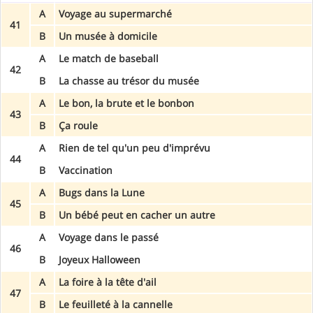
A
Voyage au supermarché
41
B
Un musée à domicile
A
Le match de baseball
42
B
La chasse au trésor du musée
A
Le bon, la brute et le bonbon
43
B
Ça roule
A
Rien de tel qu'un peu d'imprévu
44
B
Vaccination
A
Bugs dans la Lune
45
B
Un bébé peut en cacher un autre
A
Voyage dans le passé
46
B
Joyeux Halloween
A
La foire à la tête d'ail
47
B
Le feuilleté à la cannelle