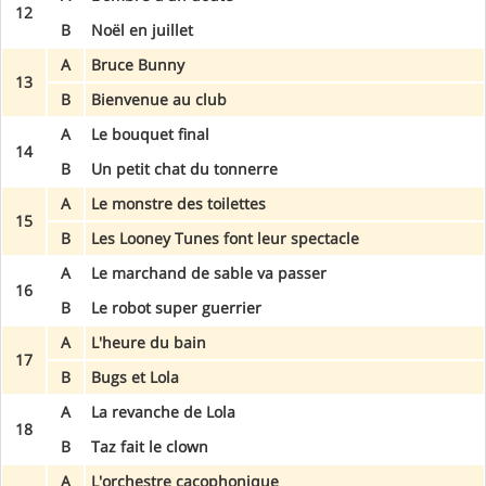
12
B
Noël en juillet
A
Bruce Bunny
13
B
Bienvenue au club
A
Le bouquet final
14
B
Un petit chat du tonnerre
A
Le monstre des toilettes
15
B
Les Looney Tunes font leur spectacle
A
Le marchand de sable va passer
16
B
Le robot super guerrier
A
L'heure du bain
17
B
Bugs et Lola
A
La revanche de Lola
18
B
Taz fait le clown
A
L'orchestre cacophonique