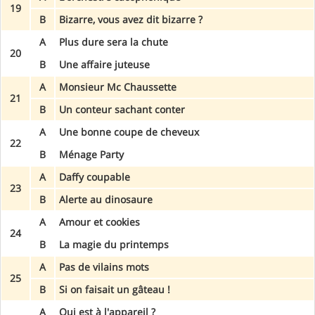
19
B
Bizarre, vous avez dit bizarre ?
A
Plus dure sera la chute
20
B
Une affaire juteuse
A
Monsieur Mc Chaussette
21
B
Un conteur sachant conter
A
Une bonne coupe de cheveux
22
B
Ménage Party
A
Daffy coupable
23
B
Alerte au dinosaure
A
Amour et cookies
24
B
La magie du printemps
A
Pas de vilains mots
25
B
Si on faisait un gâteau !
A
Qui est à l'appareil ?