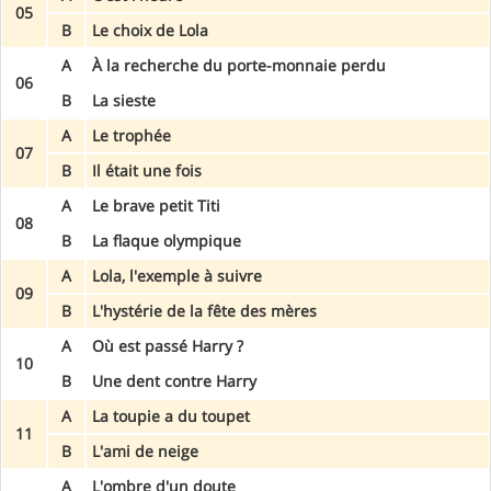
05
B
Le choix de Lola
A
À la recherche du porte-monnaie perdu
06
B
La sieste
A
Le trophée
07
B
Il était une fois
A
Le brave petit Titi
08
B
La flaque olympique
A
Lola, l'exemple à suivre
09
B
L'hystérie de la fête des mères
A
Où est passé Harry ?
10
B
Une dent contre Harry
A
La toupie a du toupet
11
B
L'ami de neige
A
L'ombre d'un doute