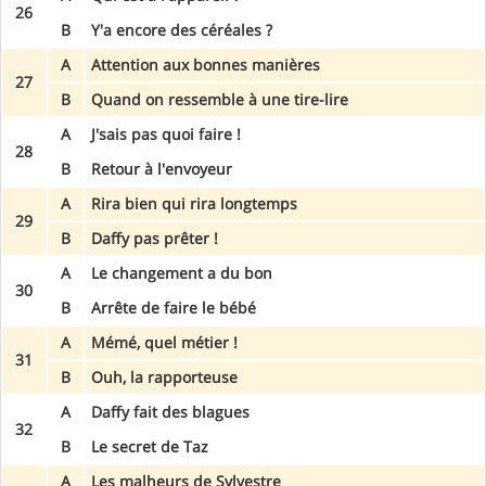
26
B
Y'a encore des céréales ?
A
Attention aux bonnes manières
27
B
Quand on ressemble à une tire-lire
A
J'sais pas quoi faire !
28
B
Retour à l'envoyeur
A
Rira bien qui rira longtemps
29
B
Daffy pas prêter !
A
Le changement a du bon
30
B
Arrête de faire le bébé
A
Mémé, quel métier !
31
B
Ouh, la rapporteuse
A
Daffy fait des blagues
32
B
Le secret de Taz
A
Les malheurs de Sylvestre