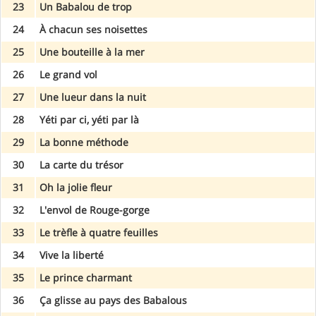
23
Un Babalou de trop
24
À chacun ses noisettes
25
Une bouteille à la mer
26
Le grand vol
27
Une lueur dans la nuit
28
Yéti par ci, yéti par là
29
La bonne méthode
30
La carte du trésor
31
Oh la jolie fleur
32
L'envol de Rouge-gorge
33
Le trèfle à quatre feuilles
34
Vive la liberté
35
Le prince charmant
36
Ça glisse au pays des Babalous