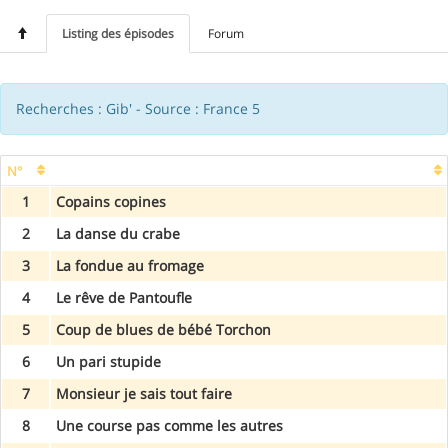
Listing des épisodes
Forum
Recherches : Gib' - Source : France 5
N°
1
Copains copines
2
La danse du crabe
3
La fondue au fromage
4
Le rêve de Pantoufle
5
Coup de blues de bébé Torchon
6
Un pari stupide
7
Monsieur je sais tout faire
8
Une course pas comme les autres