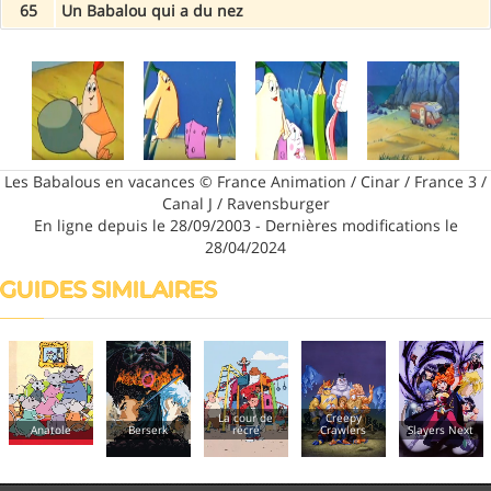
65
Un Babalou qui a du nez
Les Babalous en vacances © France Animation / Cinar / France 3 /
Canal J / Ravensburger
En ligne depuis le 28/09/2003 - Dernières modifications le
28/04/2024
GUIDES SIMILAIRES
La cour de
Creepy
P
Anatole
Berserk
récré
Crawlers
Slayers Next