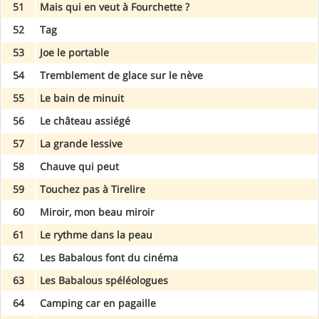
51
Mais qui en veut à Fourchette ?
52
Tag
53
Joe le portable
54
Tremblement de glace sur le nève
55
Le bain de minuit
56
Le château assiégé
57
La grande lessive
58
Chauve qui peut
59
Touchez pas à Tirelire
60
Miroir, mon beau miroir
61
Le rythme dans la peau
62
Les Babalous font du cinéma
63
Les Babalous spéléologues
64
Camping car en pagaille