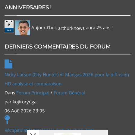
ANNIVERSAIRES !
9
Aujourd'hui,
aura 25 ans !
arthurknows
Aoû
DERNIERS COMMENTAIRES DU FORUM
Nicky Larson (City Hunter) Vf Mangas 2026 pour la diffusion
HD analyse et comparaison
Dans
Forum Principal
/
Forum Général
par
kojiroryuga
06 Aoû 2026 23:05
Récapitulatif VOD légale gratuite et payante