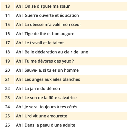
13
Ah ! On se dispute ma sœur
14
Ah ! Guerre ouverte et éducation
15
Ah ! La déesse m'a volé mon cœur
16
Ah ! Tige de thé et bon augure
17
Ah ! Le travail et le talent
18
Ah ! Belle déclaration au clair de lune
19
Ah ! Tu me dévores des yeux ?
20
Ah ! Sauve-la, si tu es un homme
21
Ah ! Les anges aux ailes blanches
22
Ah ! La jarre du démon
23
Ah ! Le son de la flûte salvatrice
24
Ah ! Je serai toujours à tes côtés
25
Ah ! Urd vit une amourette
26
Ah ! Dans la peau d'une adulte