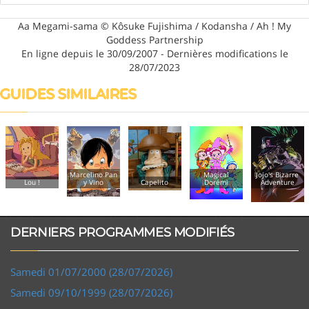
Aa Megami-sama © Kôsuke Fujishima / Kodansha / Ah ! My
Goddess Partnership
En ligne depuis le 30/09/2007 - Dernières modifications le
28/07/2023
GUIDES SIMILAIRES
Marcelino Pan
Magical
Jojo's Bizarre
Lou !
y Vino
Capelito
Dorémi
Adventure
DERNIERS PROGRAMMES MODIFIÉS
Samedi 01/07/2000 (28/07/2026)
Samedi 09/10/1999 (28/07/2026)