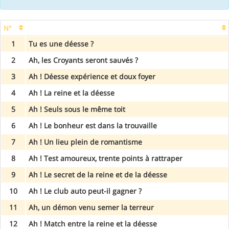
N°
1
Tu es une déesse ?
2
Ah, les Croyants seront sauvés ?
3
Ah ! Déesse expérience et doux foyer
4
Ah ! La reine et la déesse
5
Ah ! Seuls sous le même toit
6
Ah ! Le bonheur est dans la trouvaille
7
Ah ! Un lieu plein de romantisme
8
Ah ! Test amoureux, trente points à rattraper
9
Ah ! Le secret de la reine et de la déesse
10
Ah ! Le club auto peut-il gagner ?
11
Ah, un démon venu semer la terreur
12
Ah ! Match entre la reine et la déesse